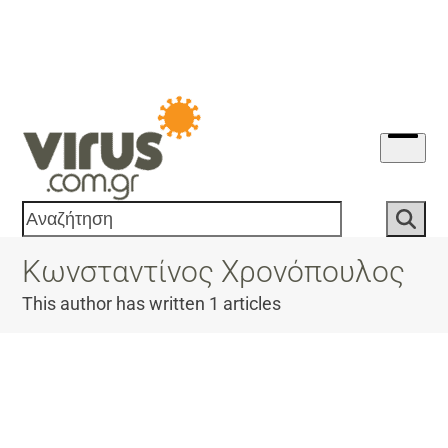
Skip
to
content
Open
menu
Αναζήτηση
Κωνσταντίνος Χρονόπουλος
This author has written 1 articles