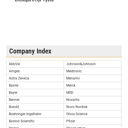
επίδομα στην Υγεία
Company Index
AbbVie
Johnson&Johnson
Amgen
Medtronic
Astra Zeneca
Menarini
Baxter
Merck
Bayer
MSD
Bennet
Novartis
Βιανέξ
Novo Nordisk
Boehringer Ingelheim
Olvos Science
Boston Scientific
Pfizer