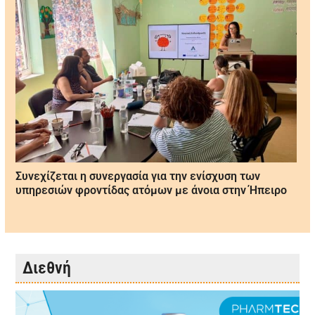
and
right
arrow
keys
to
access
the
carousel
navigation
Συνεχίζεται η συνεργασία για την ενίσχυση των
buttons
υπηρεσιών φροντίδας ατόμων με άνοια στην Ήπειρο
Διεθνή