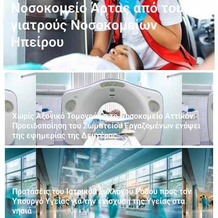
Νοσοκομείο Άρτας από τους
γιατρούς Νοσοκομείων
Ηπείρου
Χωρίς Αξονικό Τομογράφο το Νοσοκομείο Αττικόν:
Προειδοποίηση του Σωματείου Εργαζομένων ενόψει
της εφημερίας της Δευτέρας
Προτάσεις του Ιατρικού Συλλόγου Ρόδου προς τον
Υπουργό Υγείας για την ενίσχυση της Υγείας στα
νησιά