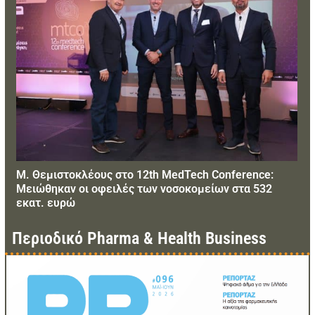
and
right
arrow
keys
to
access
the
carousel
navigation
Μ. Θεμιστοκλέους στο 12th MedTech Conference:
buttons
Μειώθηκαν οι οφειλές των νοσοκομείων στα 532
εκατ. ευρώ
Περιοδικό Pharma & Health Business