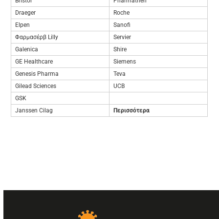
Bristol
Pharmathen
Draeger
Roche
Elpen
Sanofi
Φαρμασέρβ Lilly
Servier
Galenica
Shire
GE Healthcare
Siemens
Genesis Pharma
Teva
Gilead Sciences
UCB
GSK
Janssen Cilag
Περισσότερα