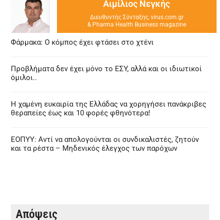
Αιμίλιος Νεγκής
carousel
Διευθυντής Σύνταξης, virus.com.gr
navigation
& Pharma Health Business magazine
buttons
Φάρμακα: Ο κόμπος έχει φτάσει στο χτένι
Προβλήματα δεν έχει μόνο το ΕΣΥ, αλλά και οι ιδιωτικοί
όμιλοι..
Η χαμένη ευκαιρία της Ελλάδας να χορηγήσει πανάκριβες
θεραπείες έως και 10 φορές φθηνότερα!
ΕΟΠΥΥ: Αντί να απολογούνται οι συνδικαλιστές, ζητούν
και τα ρέστα – Μηδενικός έλεγχος των παρόχων
Απόψεις