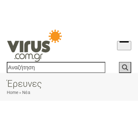
Skip
to
content
Open
menu
Αναζήτηση
Έρευνες
Home
»
Νέα