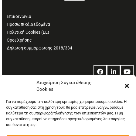
Επικοινωνία
Προσωπικά Δεδομένα
Πολιτική Cookies (ΕΕ)
Όροι Χρήσης
Δήλωση συμμόρφωσης 2018/334
Facebook
LinkedIn
Yo
Διαχείριση Συγκατάθεσης
Cookies
© Copyright: Ethos Media S.A.
Για να παρέχουμε την καλύτερη εμπειρία, χρησιμοποιούμε cookies. Η
συγκατάθεσή σας στη χρήση τους θα μας επιτρέψει να γνωρίσουμε
καλύτερα τη συμπεριφορά πλοήγησης των επιεσκεπτών μας. Η μη
συγκατάθεση μπορεί να επηρεάσει αρνητικά ορισμένες λειτουργίες
και δυνατότητες.