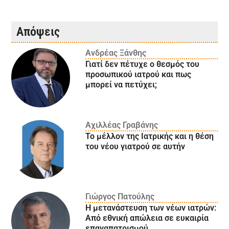
Απόψεις
Ανδρέας Ξάνθης
Γιατί δεν πέτυχε ο θεσμός του
προσωπικού ιατρού και πως
μπορεί να πετύχει;
Αχιλλέας Γραβάνης
Το μέλλον της Ιατρικής και η θέση
του νέου γιατρού σε αυτήν
Γιώργος Πατούλης
Η μετανάστευση των νέων ιατρών:
Aπό εθνική απώλεια σε ευκαιρία
επαναπατρισμού