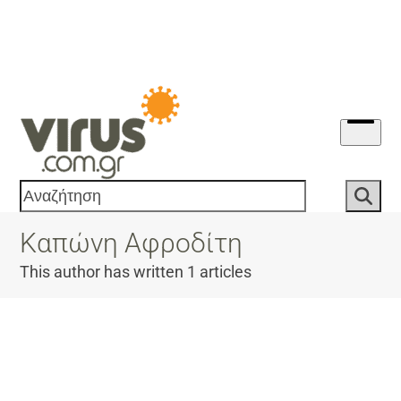
Skip
to
content
Open
menu
Αναζήτηση
Καπώνη Αφροδίτη
This author has written 1 articles