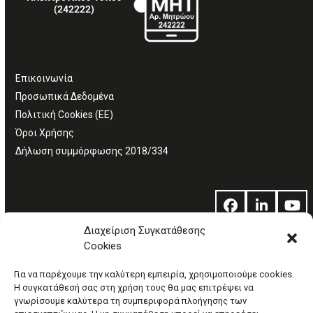
(242222)
Επικοινωνία
Προσωπικά Δεδομένα
Πολιτική Cookies (ΕΕ)
Όροι Χρήσης
Δήλωση συμμόρφωσης 2018/334
Facebook
LinkedIn
Yo
Διαχείριση Συγκατάθεσης
Cookies
© Copyright: Ethos Media S.A.
Για να παρέχουμε την καλύτερη εμπειρία, χρησιμοποιούμε cookies.
Η συγκατάθεσή σας στη χρήση τους θα μας επιτρέψει να
γνωρίσουμε καλύτερα τη συμπεριφορά πλοήγησης των