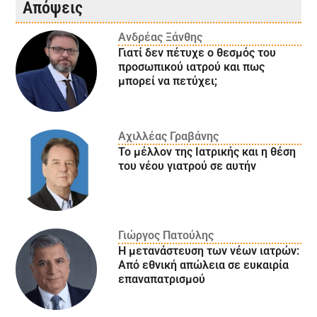
Απόψεις
Ανδρέας Ξάνθης
Γιατί δεν πέτυχε ο θεσμός του
προσωπικού ιατρού και πως
μπορεί να πετύχει;
Αχιλλέας Γραβάνης
Το μέλλον της Ιατρικής και η θέση
του νέου γιατρού σε αυτήν
Γιώργος Πατούλης
Η μετανάστευση των νέων ιατρών:
Aπό εθνική απώλεια σε ευκαιρία
επαναπατρισμού