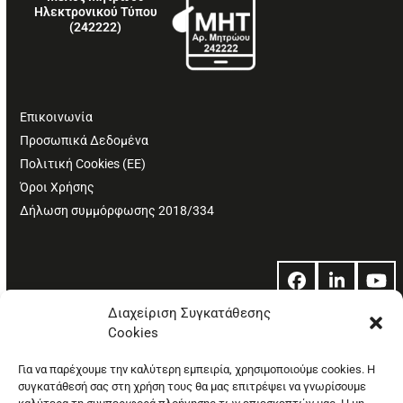
Ηλεκτρονικού Τύπου
(242222)
Επικοινωνία
Προσωπικά Δεδομένα
Πολιτική Cookies (ΕΕ)
Όροι Χρήσης
Δήλωση συμμόρφωσης 2018/334
Facebook
LinkedIn
Yo
Διαχείριση Συγκατάθεσης
Cookies
© Copyright: Ethos Media S.A.
Για να παρέχουμε την καλύτερη εμπειρία, χρησιμοποιούμε cookies. Η
συγκατάθεσή σας στη χρήση τους θα μας επιτρέψει να γνωρίσουμε