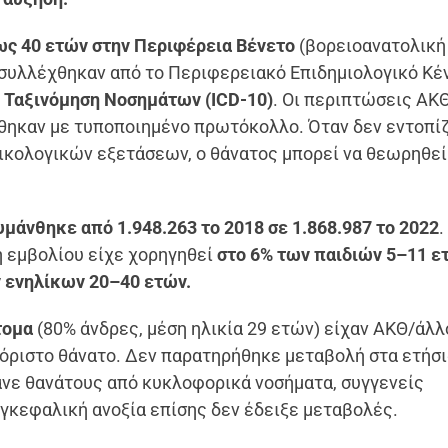
ως 40 ετών στην Περιφέρεια Βένετο
(βορειοανατολική 
 συλλέχθηκαν από το Περιφερειακό Επιδημιολογικό Κέν
 Ταξινόμηση Νοσημάτων (ICD-10)
. Οι περιπτώσεις ΑΚ
ήθηκαν με τυποποιημένο πρωτόκολλο. Όταν δεν εντοπί
ικολογικών εξετάσεων, ο θάνατος μπορεί να θεωρηθε
μάνθηκε από 1.948.263 το 2018 σε 1.868.987 το 2022
.
η εμβολίου είχε χορηγηθεί
στο 6% των παιδιών 5–11 ε
 ενηλίκων 20–40 ετών.
τομα
(80% άνδρες, μέση ηλικία 29 ετών) είχαν ΑΚΘ/άλλ
ιόριστο θάνατο. Δεν παρατηρήθηκε μεταβολή στα ετήσ
νε θανάτους από κυκλοφορικά νοσήματα, συγγενείς
εγκεφαλική ανοξία επίσης δεν έδειξε μεταβολές.