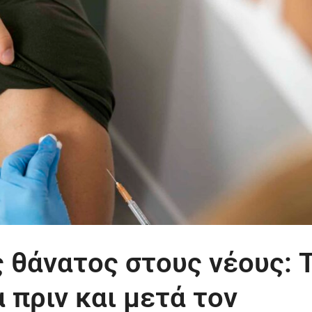
 θάνατος στους νέους: Τ
 πριν και μετά τον