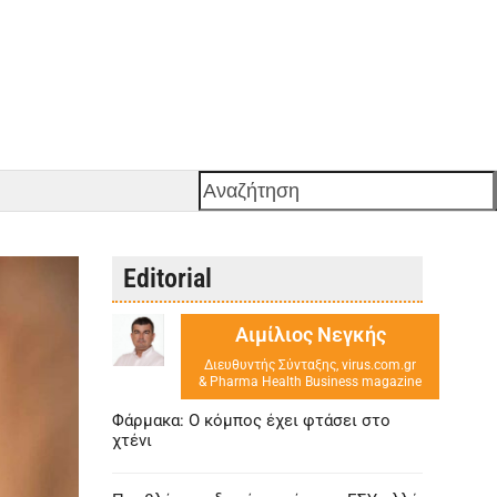
Αναζήτηση
Editorial
Αιμίλιος Νεγκής
Διευθυντής Σύνταξης, virus.com.gr
& Pharma Health Business magazine
Φάρμακα: Ο κόμπος έχει φτάσει στο
χτένι