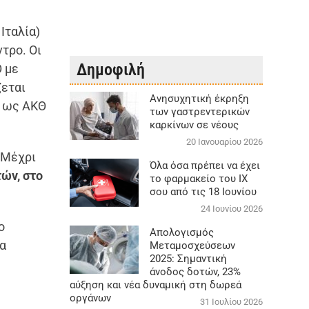
Ιταλία)
τρο. Οι
Δημοφιλή
Θ με
ζεται
Aνησυχητική έκρηξη
ί ως ΑΚΘ
των γαστρεντερικών
καρκίνων σε νέους
20 Ιανουαρίου 2026
 Μέχρι
Όλα όσα πρέπει να έχει
τών, στο
το φαρμακείο του ΙΧ
σου από τις 18 Ιουνίου
24 Ιουνίου 2026
ο
Απολογισμός
ια
Μεταμοσχεύσεων
2025: Σημαντική
άνοδος δοτών, 23%
αύξηση και νέα δυναμική στη δωρεά
οργάνων
31 Ιουλίου 2026