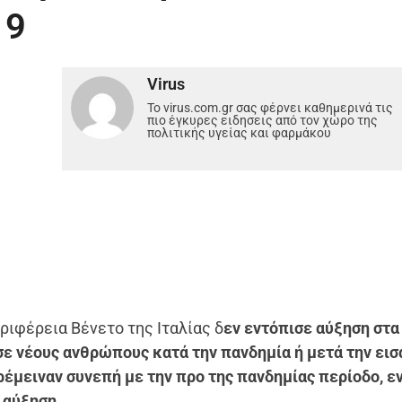
19
Virus
Το virus.com.gr σας φέρνει καθημερινά τις
πιο έγκυρες ειδησεις από τον χώρο της
πολιτικής υγείας και φαρμάκου
ριφέρεια Βένετο της Ιταλίας δ
εν εντόπισε αύξηση στα
σε νέους ανθρώπους κατά την πανδημία ή μετά την ει
ρέμειναν συνεπή με την προ της πανδημίας περίοδο, ε
 αύξηση.