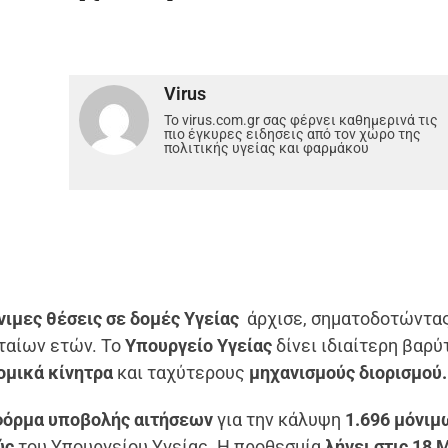
Virus
Το virus.com.gr σας φέρνει καθημερινά τις
πιο έγκυρες ειδησεις από τον χώρο της
πολιτικής υγείας και φαρμάκου
νιμες θέσεις σε δομές Υγείας
άρχισε, σηματοδοτώντας
ταίων ετών. Το
Υπουργείο Υγείας
δίνει ιδιαίτερη βαρύ
ομικά κίνητρα
και ταχύτερους
μηχανισμούς διορισμού.
τφόρμα υποβολής αιτήσεων
για την κάλυψη
1.696 μόνιμ
ύς
του Υπουργείου Υγείας. Η προθεσμία
λήγει στις 18 