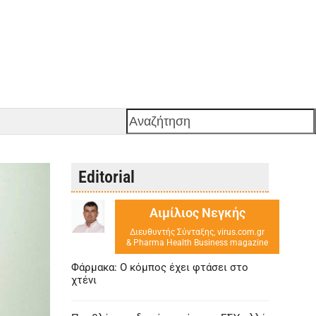
Αναζήτηση
Editorial
Αιμίλιος Νεγκής
Διευθυντής Σύνταξης, virus.com.gr
& Pharma Health Business magazine
Φάρμακα: Ο κόμπος έχει φτάσει στο
χτένι