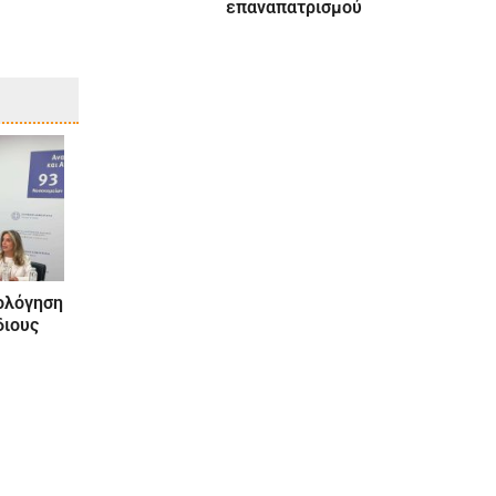
επαναπατρισμού
ιολόγηση
διους