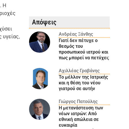
ο
. Η
εριοχές
Απόψεις
χύσει
Ανδρέας Ξάνθης
 υγείας,
Γιατί δεν πέτυχε ο
θεσμός του
προσωπικού ιατρού και
πως μπορεί να πετύχει;
Αχιλλέας Γραβάνης
Το μέλλον της Ιατρικής
και η θέση του νέου
γιατρού σε αυτήν
Γιώργος Πατούλης
Η μετανάστευση των
νέων ιατρών: Aπό
εθνική απώλεια σε
ευκαιρία