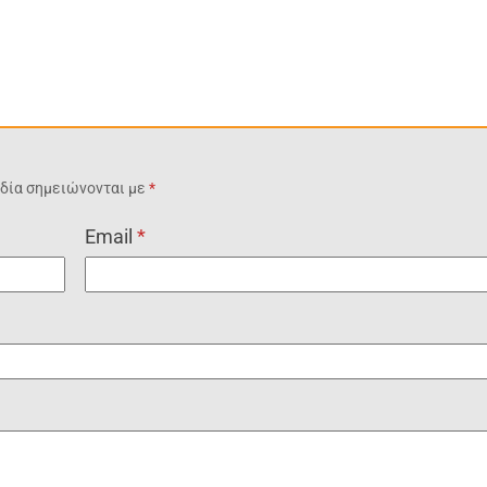
δία σημειώνονται με
*
Email
*