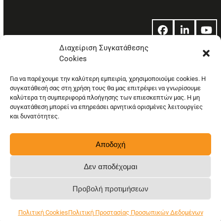
Facebook
LinkedIn
Yo
Διαχείριση Συγκατάθεσης
Cookies
© Copyright: Ethos Media S.A.
Για να παρέχουμε την καλύτερη εμπειρία, χρησιμοποιούμε cookies. Η
συγκατάθεσή σας στη χρήση τους θα μας επιτρέψει να γνωρίσουμε
καλύτερα τη συμπεριφορά πλοήγησης των επιεσκεπτών μας. Η μη
συγκατάθεση μπορεί να επηρεάσει αρνητικά ορισμένες λειτουργίες
και δυνατότητες.
Αποδοχή
Δεν αποδέχομαι
Προβολή προτιμήσεων
Πολιτική Cookies
Πολιτική Προστασίας Προσωπικών Δεδομένων