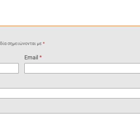
δία σημειώνονται με
*
Email
*