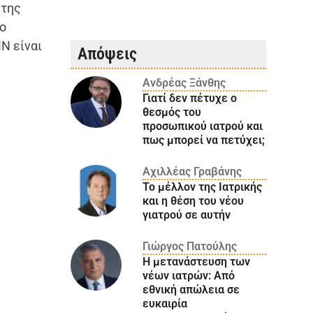
 της
σο
Ν είναι
Απόψεις
Ανδρέας Ξάνθης
Γιατί δεν πέτυχε ο
θεσμός του
προσωπικού ιατρού και
πως μπορεί να πετύχει;
Αχιλλέας Γραβάνης
Το μέλλον της Ιατρικής
και η θέση του νέου
γιατρού σε αυτήν
Γιώργος Πατούλης
Η μετανάστευση των
νέων ιατρών: Aπό
εθνική απώλεια σε
ευκαιρία