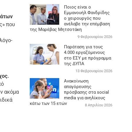
Ποιος είναι ο
Εμμανουήλ Φανδρίδης
μάτων
ο χειρουργός που
ς» που
ανέλαβε την επέμβαση
της Μαρέβας Μητσοτάκη
9 Φεβρουαρίου 2026
λόγο-
Παράταση για τους
4.000 εργαζόμενους
στο ΕΣΥ με πρόγραμμα
της ΔΥΠΑ
13 Φεβρουαρίου 2026
χος.
Ανακοίνωση
πό
απαγόρευσης
ων ακόμα
πρόσβασης στα social
media για ανηλίκους
ιδικά
κάτω των 15 ετών
8 Απριλίου 2026