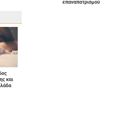
επαναπατρισμού
δος
ης και
λλάδα