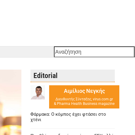
Αναζήτηση
Editorial
Αιμίλιος Νεγκής
Διευθυντής Σύνταξης, virus.com.gr
& Pharma Health Business magazine
Φάρμακα: Ο κόμπος έχει φτάσει στο
χτένι