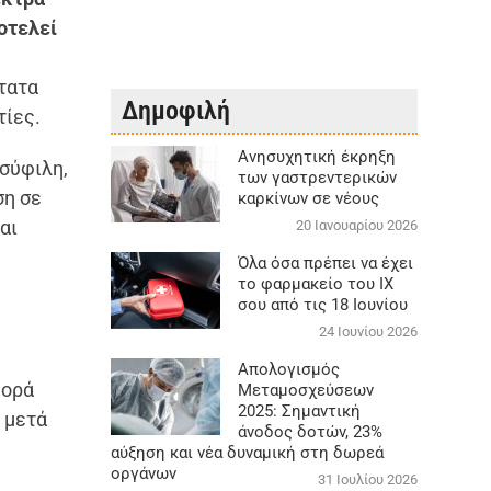
οτελεί
τατα
Δημοφιλή
τίες.
Aνησυχητική έκρηξη
 σύφιλη,
των γαστρεντερικών
ση σε
καρκίνων σε νέους
αι
20 Ιανουαρίου 2026
Όλα όσα πρέπει να έχει
το φαρμακείο του ΙΧ
σου από τις 18 Ιουνίου
24 Ιουνίου 2026
Απολογισμός
φορά
Μεταμοσχεύσεων
2025: Σημαντική
 μετά
άνοδος δοτών, 23%
αύξηση και νέα δυναμική στη δωρεά
οργάνων
31 Ιουλίου 2026