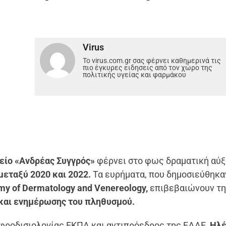
Virus
Το virus.com.gr σας φέρνει καθημερινά τις
πιο έγκυρες ειδησεις από τον χώρο της
πολιτικής υγείας και φαρμάκου
ίο «Ανδρέας Συγγρός»
φέρνει στο φως δραματική αύ
μεταξύ 2020 και 2022.
Τα ευρήματα, που δημοσιεύθηκα
my of Dermatology and Venereology,
επιβεβαιώνουν τη
αι ενημέρωσης του πληθυσμού.
φροδισιολογίας ΕΚΠΑ και αντιπρόεδρος της ΕΔΑΕ,
Ηλέ