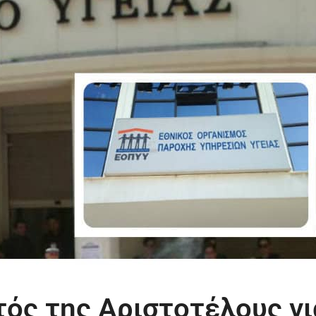
τός της Αριστοτέλους γι