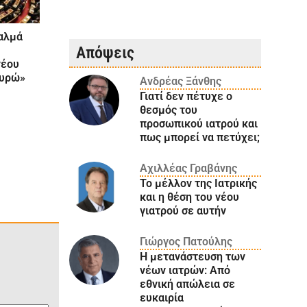
Σαλμά
Απόψεις
νέου
ευρώ»
Ανδρέας Ξάνθης
Γιατί δεν πέτυχε ο
θεσμός του
προσωπικού ιατρού και
πως μπορεί να πετύχει;
Αχιλλέας Γραβάνης
Το μέλλον της Ιατρικής
και η θέση του νέου
γιατρού σε αυτήν
Γιώργος Πατούλης
Η μετανάστευση των
νέων ιατρών: Aπό
εθνική απώλεια σε
ευκαιρία