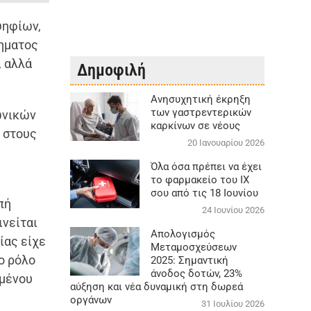
ψηφίων,
μηματος
, αλλά
Δημοφιλή
Aνησυχητική έκρηξη
των γαστρεντερικών
ωνικών
καρκίνων σε νέους
 στους
20 Ιανουαρίου 2026
Όλα όσα πρέπει να έχει
το φαρμακείο του ΙΧ
σου από τις 18 Ιουνίου
πή
24 Ιουνίου 2026
ινείται
Απολογισμός
ίας είχε
Μεταμοσχεύσεων
ο ρόλο
2025: Σημαντική
άνοδος δοτών, 23%
ομένου
αύξηση και νέα δυναμική στη δωρεά
οργάνων
31 Ιουλίου 2026