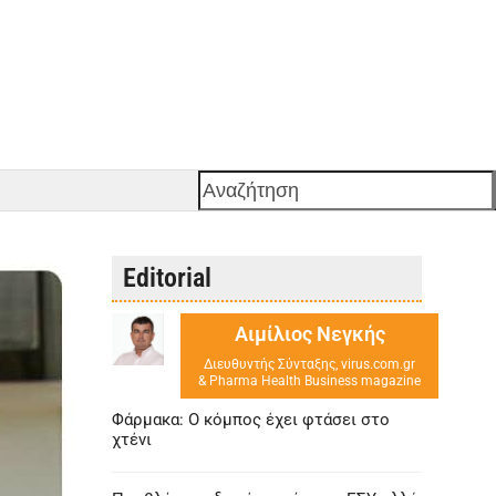
Αναζήτηση
Editorial
Αιμίλιος Νεγκής
Διευθυντής Σύνταξης, virus.com.gr
& Pharma Health Business magazine
Φάρμακα: Ο κόμπος έχει φτάσει στο
χτένι