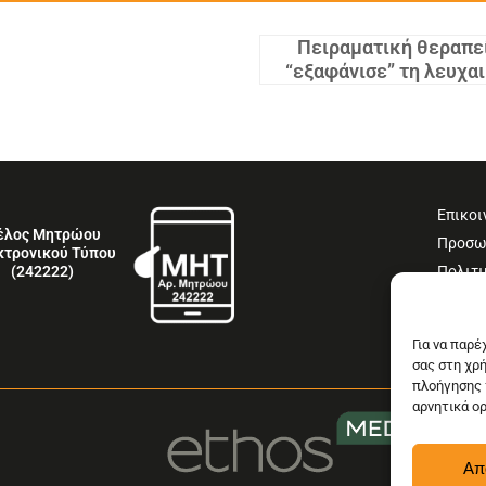
Πειραματική θεραπε
“εξαφάνισε” τη λευχαι
Επικοι
έλος Μητρώου
Προσω
κτρονικού Τύπου
Πολιτι
(242222)
Όροι 
Δήλωσ
Για να παρ
σας στη χρ
πλοήγησης 
αρνητικά ο
Απ