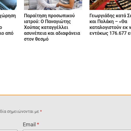
χώρηση
Παραίτηση προσωπικού
Γεωργιάδης κατά 
ιατρού: Ο Παναγιώτης
και Πολάκη – «Θα
ο
Χούπας καταγγέλλει
καταλογιστούν εκ 
ιο από
ασυνέπεια και αδιαφάνεια
εντόκως 176.677 
στον θεσμό
δία σημειώνονται με
*
Email
*