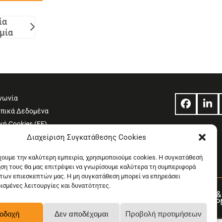
ία
μία
νωνία
Facebo
Lin
πικά Δεδομένα
κή Cookies (ΕΕ)
Χρήσης
Διαχείριση Συγκατάθεσης Cookies
η συμμόρφωσης 2018/334
έχουμε την καλύτερη εμπειρία, χρησιμοποιούμε cookies. Η συγκατάθεσή
ήση τους θα μας επιτρέψει να γνωρίσουμε καλύτερα τη συμπεριφορά
των επιεσκεπτών μας. Η μη συγκατάθεση μπορεί να επηρεάσει
ρισμένες λειτουργίες και δυνατότητες.
οδοχή
Δεν αποδέχομαι
Προβολή προτιμήσεων