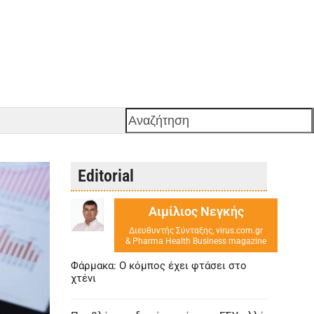
Αναζήτηση
Editorial
Αιμίλιος Νεγκής
Διευθυντής Σύνταξης, virus.com.gr
& Pharma Health Business magazine
Φάρμακα: Ο κόμπος έχει φτάσει στο
χτένι