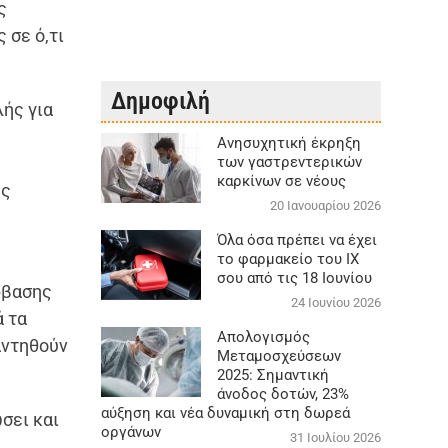
ς
 σε ό,τι
Δημοφιλή
ής για
Aνησυχητική έκρηξη
των γαστρεντερικών
καρκίνων σε νέους
ές
20 Ιανουαρίου 2026
Όλα όσα πρέπει να έχει
το φαρμακείο του ΙΧ
σου από τις 18 Ιουνίου
ρβασης
24 Ιουνίου 2026
ά τα
Απολογισμός
αντηθούν
Μεταμοσχεύσεων
2025: Σημαντική
άνοδος δοτών, 23%
αύξηση και νέα δυναμική στη δωρεά
σει και
οργάνων
31 Ιουλίου 2026