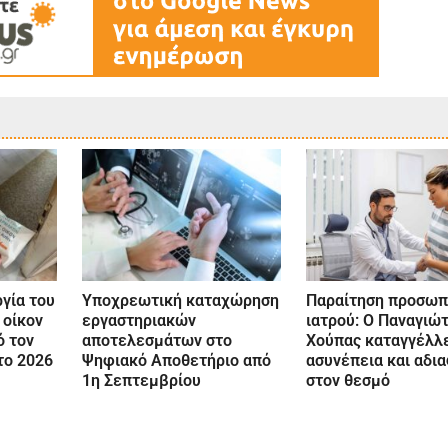
γία του
Υποχρεωτική καταχώρηση
Παραίτηση προσωπ
 οίκον
εργαστηριακών
ιατρού: Ο Παναγιώ
 τον
αποτελεσμάτων στο
Χούπας καταγγέλλ
το 2026
Ψηφιακό Αποθετήριο από
ασυνέπεια και αδι
1η Σεπτεμβρίου
στον θεσμό