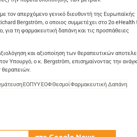
με τον απερχόμενο γενικό διευθυντή της Ευρωπαϊκής
chard Bergström, ο οποιος συμμετέχει στο
2ο eHealth
ο, για τη φαρμακευτική δαπάνη και τις προσπάθειες
 αξιολόγηση και αξιοποίηση των θεραπευτικών αποτελ
τον Υπουργό, ο κ. Bergström, επισημαίνοντας την ανάγκ
 θεραπειών.
γμάτευση
ΕΟΠΥΥ
ΕΟΦ
Θεσμοί
Φαρμακευτική Δαπάνη