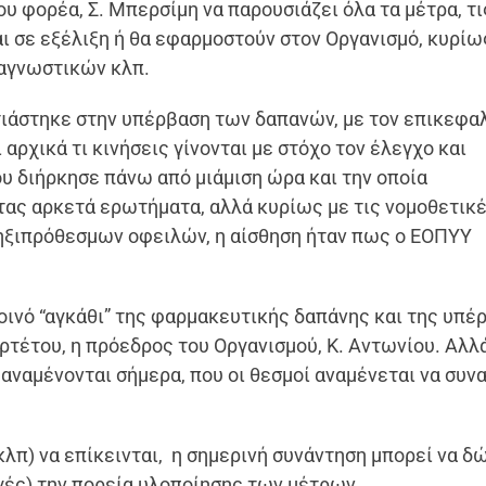
υ φορέα, Σ. Μπερσίμη να παρουσιάζει όλα τα μέτρα, τι
ι σε εξέλιξη ή θα εφαρμοστούν στον Οργανισμό, κυρίως
ιαγνωστικών κλπ.
άστηκε στην υπέρβαση των δαπανών, με τον επικεφαλ
 αρχικά τι κινήσεις γίνονται με στόχο τον έλεγχο και
υ διήρκησε πάνω από μιάμιση ώρα και την οποία
τας αρκετά ερωτήματα, αλλά κυρίως με τις νομοθετικ
ληξιπρόθεσμων οφειλών, η αίσθηση ήταν πως ο ΕΟΠΥΥ
οινό “αγκάθι” της φαρμακευτικής δαπάνης και της υπέ
τέτου, η πρόεδρος του Οργανισμού, Κ. Αντωνίου. Αλλ
, αναμένονται σήμερα, που οι θεσμοί αναμένεται να συν
λπ) να επίκεινται, η σημερινή συνάντηση μπορεί να δώ
ές) την πορεία υλοποίησης των μέτρων.