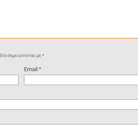
δία σημειώνονται με
*
Email
*