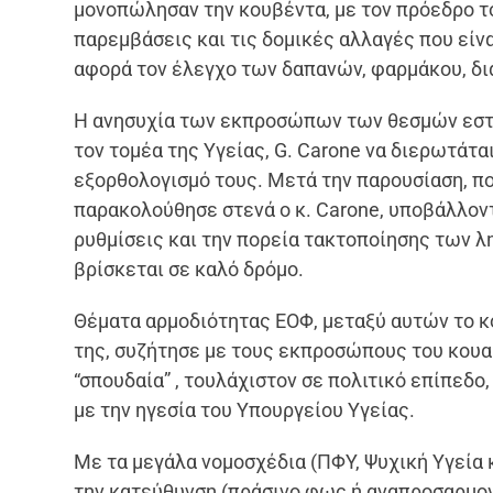
μονοπώλησαν την κουβέντα, με τον πρόεδρο το
παρεμβάσεις και τις δομικές αλλαγές που είνα
αφορά τον έλεγχο των δαπανών, φαρμάκου, δ
Η ανησυχία των εκπροσώπων των θεσμών εστι
τον τομέα της Υγείας, G. Carone να διερωτάται
εξορθολογισμό τους. Μετά την παρουσίαση, πο
παρακολούθησε στενά ο κ. Carone, υποβάλλον
ρυθμίσεις και την πορεία τακτοποίησης των 
βρίσκεται σε καλό δρόμο.
Θέματα αρμοδιότητας ΕΟΦ, μεταξύ αυτών το κ
της, συζήτησε με τους εκπροσώπους του κουαρ
“σπουδαία” , τουλάχιστον σε πολιτικό επίπεδο
με την ηγεσία του Υπουργείου Υγείας.
Με τα μεγάλα νομοσχέδια (ΠΦΥ, Ψυχική Υγεία κ
την κατεύθυνση (πράσινο φως ή αναπροσαρμογ