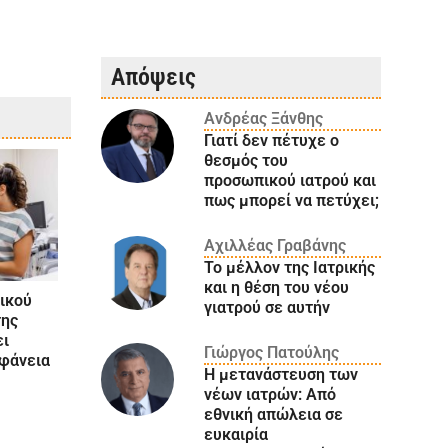
Απόψεις
Ανδρέας Ξάνθης
Γιατί δεν πέτυχε ο
θεσμός του
προσωπικού ιατρού και
πως μπορεί να πετύχει;
Αχιλλέας Γραβάνης
Το μέλλον της Ιατρικής
και η θέση του νέου
ικού
γιατρού σε αυτήν
της
ει
Γιώργος Πατούλης
αφάνεια
Η μετανάστευση των
νέων ιατρών: Aπό
εθνική απώλεια σε
ευκαιρία