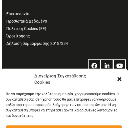
Επικοινωνία
Προσωπικά Δεδομένα
Πολιτική Cookies (ΕΕ)
Όροι Χρήσης
Δήλωση συμμόρφωσης 2018/334
Facebook
LinkedIn
Yo
Διαχείριση Συγκατάθεσης
Cookies
© Copyright: Ethos Media S.A.
Για να παρέχουμε την καλύτερη εμπειρία, χρησιμοποιούμε cookies. Η
συγκατάθεσή σας στη χρήση τους θα μας επιτρέψει να γνωρίσουμε
καλύτερα τη συμπεριφορά πλοήγησης των επιεσκεπτών μας. Η μη
συγκατάθεση μπορεί να επηρεάσει αρνητικά ορισμένες λειτουργίες
και δυνατότητες.