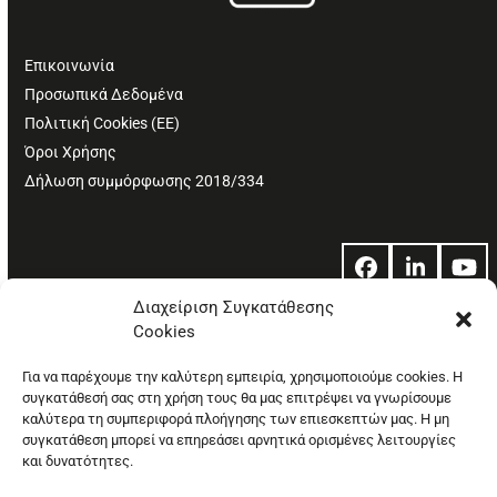
Επικοινωνία
Προσωπικά Δεδομένα
Πολιτική Cookies (ΕΕ)
Όροι Χρήσης
Δήλωση συμμόρφωσης 2018/334
Facebook
LinkedIn
Yo
Διαχείριση Συγκατάθεσης
Cookies
© Copyright: Ethos Media S.A.
Για να παρέχουμε την καλύτερη εμπειρία, χρησιμοποιούμε cookies. Η
συγκατάθεσή σας στη χρήση τους θα μας επιτρέψει να γνωρίσουμε
καλύτερα τη συμπεριφορά πλοήγησης των επιεσκεπτών μας. Η μη
συγκατάθεση μπορεί να επηρεάσει αρνητικά ορισμένες λειτουργίες
και δυνατότητες.