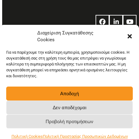
Facebook
LinkedIn
Yo
Διαχείριση Συγκατάθεσης
Cookies
© Copyright: Ethos Media S.A.
Για να παρέχουμε την καλύτερη εμπειρία, χρησιμοποιούμε cookies. Η
συγκατάθεσή σας στη χρήση τους θα μας επιτρέψει να γνωρίσουμε
καλύτερα τη συμπεριφορά πλοήγησης των επιεσκεπτών μας. Η μη
συγκατάθεση μπορεί να επηρεάσει αρνητικά ορισμένες λειτουργίες
και δυνατότητες.
Αποδοχή
Δεν αποδέχομαι
Προβολή προτιμήσεων
Πολιτική Cookies
Πολιτική Προστασίας Προσωπικών Δεδομένων