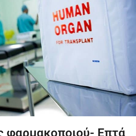
ς φαρμακοποιού- Επτά