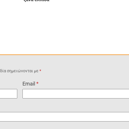
δία σημειώνονται με
*
Email
*