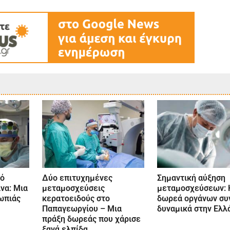
ό
Δύο επιτυχημένες
Σημαντική αύξηση
να: Μια
μεταμοσχεύσεις
μεταμοσχεύσεων: 
ωπιάς
κερατοειδούς στο
δωρεά οργάνων συ
Παπαγεωργίου – Μια
δυναμικά στην Ελλ
πράξη δωρεάς που χάρισε
ξανά ελπίδα