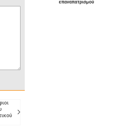
επαναπατρισμού
φιοι
υ
τικού