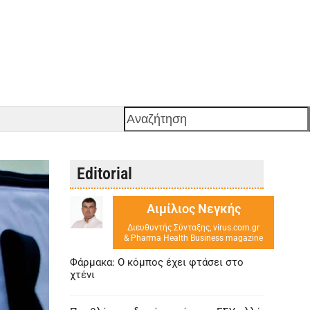
Αναζήτηση
Editorial
Αιμίλιος Νεγκής
Διευθυντής Σύνταξης, virus.com.gr
& Pharma Health Business magazine
Φάρμακα: Ο κόμπος έχει φτάσει στο
χτένι