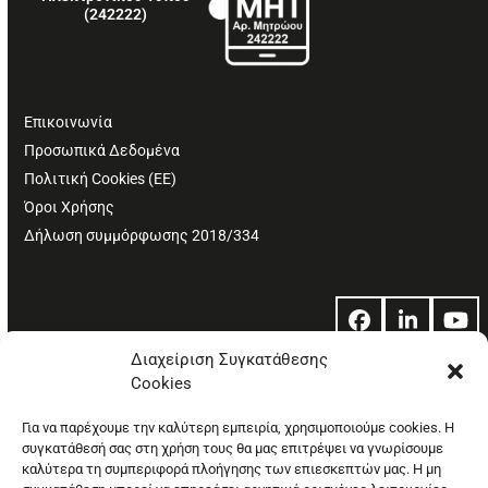
(242222)
Επικοινωνία
Προσωπικά Δεδομένα
Πολιτική Cookies (ΕΕ)
Όροι Χρήσης
Δήλωση συμμόρφωσης 2018/334
Facebook
LinkedIn
Yo
Διαχείριση Συγκατάθεσης
Cookies
© Copyright: Ethos Media S.A.
Για να παρέχουμε την καλύτερη εμπειρία, χρησιμοποιούμε cookies. Η
συγκατάθεσή σας στη χρήση τους θα μας επιτρέψει να γνωρίσουμε
καλύτερα τη συμπεριφορά πλοήγησης των επιεσκεπτών μας. Η μη