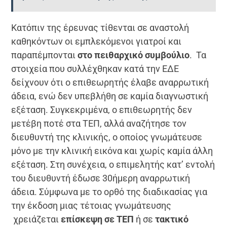
Κατόπιν της έρευνας τίθενται σε αναστολή
καθηκόντων οι εμπλεκόμενοι γιατροί και
παραπέμπονται
στο
πε
ι
θ
α
ρχ
ι
κ
ό
σ
υ
μβο
ύ
λ
ι
ο
. Τα
στοιχεία που συλλέχθηκαν κατά την ΕΔΕ
δείχνουν ότι ο επιθεωρητής έλαβε αναρρωτική
άδεια, ενώ δεν υπεβλήθη σε καμία διαγνωστική
εξέταση. Συγκεκριμένα, ο επιθεωρητής δεν
μετέβη ποτέ στα ΤΕΠ, αλλά αναζήτησε τον
διευθυντή της κλινικής, ο οποίος γνωμάτευσε
μόνο με την κλινική εικόνα και χωρίς καμία άλλη
εξέταση. Στη συνέχεια, ο επιμελητής κατ’ εντολή
του διευθυντή έδωσε 30ήμερη αναρρωτική
άδεια. Σύμφωνα με το ορθό της διαδικασίας για
την έκδοση μιας τέτοιας γνωμάτευσης
χρειάζεται
επ
ί
σκεψη
σε
ΤΕΠ
ή σε
τ
α
κτ
ι
κ
ό