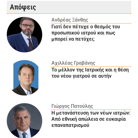
Απόψεις
Ανδρέας Ξάνθης
Γιατί δεν πέτυχε ο θεσμός του
προσωπικού ιατρού και πως
μπορεί να πετύχει;
Αχιλλέας Γραβάνης
Το μέλλον της Ιατρικής και η θέση
του νέου γιατρού σε αυτήν
Γιώργος Πατούλης
Η μετανάστευση των νέων ιατρών:
Aπό εθνική απώλεια σε ευκαιρία
επαναπατρισμού