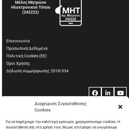
Μέλος Μητρώου
Ηλεκτρονικού Τύπου
(242222)
Επικοινωνία
Προσωπικά Δεδομένα
Πολιτική Cookies (ΕΕ)
Όροι Χρήσης
Δήλωση συμμόρφωσης 2018/334
Facebook
LinkedIn
Yo
Διαχείριση Συγκατάθεσης
Cookies
© Copyright: Ethos Media S.A.
Για να παρέχουμε την καλύτερη εμπειρία, χρησιμοποιούμε cookies. Η
συγκατάθεσή σας στη χρήση τους θα μας επιτρέψει να γνωρίσουμε