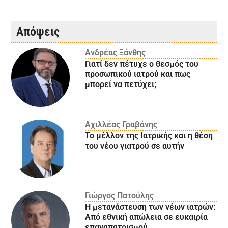
Απόψεις
Ανδρέας Ξάνθης
Γιατί δεν πέτυχε ο θεσμός του
προσωπικού ιατρού και πως
μπορεί να πετύχει;
Αχιλλέας Γραβάνης
Το μέλλον της Ιατρικής και η θέση
του νέου γιατρού σε αυτήν
Γιώργος Πατούλης
Η μετανάστευση των νέων ιατρών:
Aπό εθνική απώλεια σε ευκαιρία
επαναπατρισμού