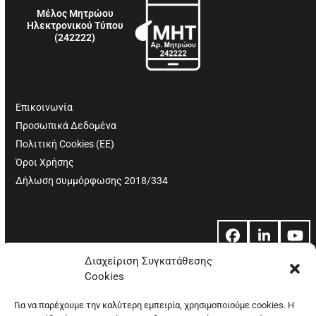
Μέλος Μητρώου
Ηλεκτρονικού Τύπου
(242222)
Επικοινωνία
Προσωπικά Δεδομένα
Πολιτική Cookies (ΕΕ)
Όροι Χρήσης
Δήλωση συμμόρφωσης 2018/334
Facebook
LinkedIn
Yo
Διαχείριση Συγκατάθεσης
Cookies
© Copyright: Ethos Media S.A.
Για να παρέχουμε την καλύτερη εμπειρία, χρησιμοποιούμε cookies. Η