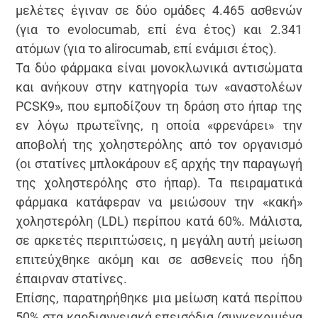
μελέτες έγιναν σε δύο ομάδες 4.465 ασθενών
(για το evolocumab, επί ένα έτος) και 2.341
ατόμων (για το alirocumab, επί ενάμισι έτος).
Τα δύο φάρμακα είναι μονοκλωνικά αντισώματα
και ανήκουν στην κατηγορία των «αναστολέων
PCSK9», που εμποδίζουν τη δράση στο ήπαρ της
εν λόγω πρωτεΐνης, η οποία «φρενάρει» την
αποβολή της χοληστερόλης από τον οργανισμό
(οι στατίνες μπλοκάρουν εξ αρχής την παραγωγή
της χοληστερόλης στο ήπαρ). Τα πειραματικά
φάρμακα κατάφεραν να μειώσουν την «κακή»
χοληστερόλη (LDL) περίπου κατά 60%. Μάλιστα,
σε αρκετές περιπτώσεις, η μεγάλη αυτή μείωση
επιτεύχθηκε ακόμη και σε ασθενείς που ήδη
έπαιρναν στατίνες.
Επίσης, παρατηρήθηκε μια μείωση κατά περίπου
50% στα καρδιαγγειακά επεισόδια (συγκεκριμένα