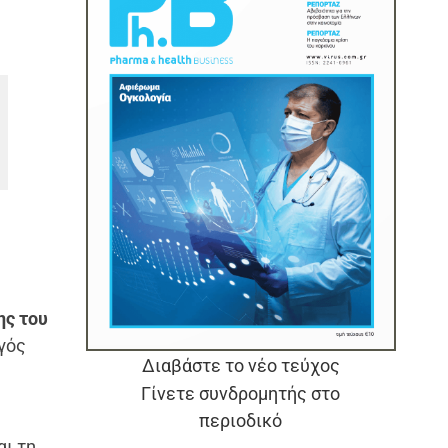
ης του
γός
Διαβάστε το νέο τεύχος
Γίνετε συνδρομητής στο
περιοδικό
ι τη