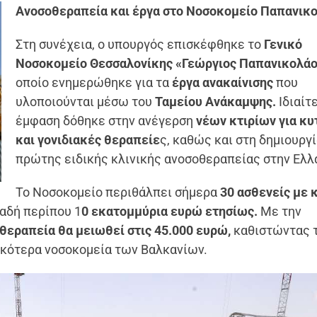
Ανοσοθεραπεία και έργα στο Νοσοκομείο Παπανικ
Στη συνέχεια, ο υπουργός επισκέφθηκε το
Γενικό
Νοσοκομείο Θεσσαλονίκης «Γεώργιος Παπανικολά
οποίο ενημερώθηκε για τα
έργα ανακαίνισης
που
υλοποιούνται μέσω του
Ταμείου Ανάκαμψης.
Ιδιαίτ
έμφαση δόθηκε στην ανέγερση
νέων κτιρίων για κυ
και γονιδιακές θεραπείε
ς, καθώς και στη δημιουργί
πρώτης ειδικής κλινικής ανοσοθεραπείας στην Ελλ
Το Νοσοκομείο περιθάλπει σήμερα
30 ασθενείς με 
αδή περίπου 1
0 εκατομμύρια ευρώ ετησίως.
Με την
 θεραπεία θα μειωθεί στις 45.000 ευρώ,
καθιστώντας 
ικότερα νοσοκομεία των Βαλκανίων.