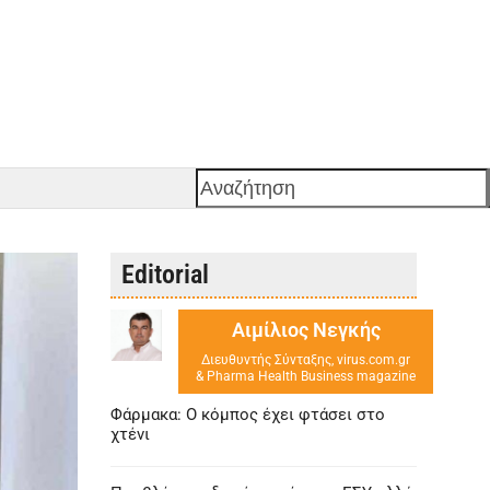
Αναζήτηση
Editorial
Αιμίλιος Νεγκής
Διευθυντής Σύνταξης, virus.com.gr
& Pharma Health Business magazine
Φάρμακα: Ο κόμπος έχει φτάσει στο
χτένι