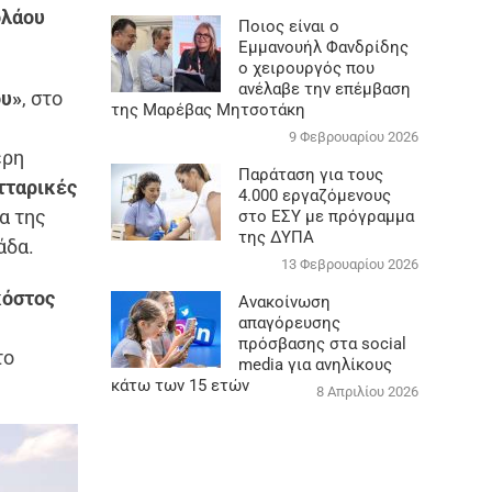
ολάου
Ποιος είναι ο
Εμμανουήλ Φανδρίδης
ο χειρουργός που
ανέλαβε την επέμβαση
ου»
, στο
της Μαρέβας Μητσοτάκη
9 Φεβρουαρίου 2026
ερη
Παράταση για τους
τταρικές
4.000 εργαζόμενους
α της
στο ΕΣΥ με πρόγραμμα
της ΔΥΠΑ
άδα.
13 Φεβρουαρίου 2026
κόστος
Ανακοίνωση
απαγόρευσης
πρόσβασης στα social
το
media για ανηλίκους
κάτω των 15 ετών
8 Απριλίου 2026