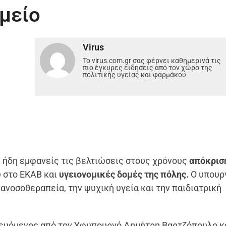
ομείο
Virus
Το virus.com.gr σας φέρνει καθημερινά τις
πιο έγκυρες ειδησεις από τον χώρο της
πολιτικής υγείας και φαρμάκου
ε ήδη εμφανείς τις βελτιώσεις στους χρόνους
απόκρισ
 στο ΕΚΑΒ και
υγειονομικές δομές της πόλης.
Ο υπουρ
ανοσοθεραπεία, την ψυχική υγεία και την παιδιατρική
ευόμενος από τον Υφυπουργό Δημήτρη Βαρτζόπουλο κα