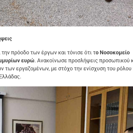
ήψεις
 την πρόοδο των έργων και τόνισε ότι τ
ο Νοσοκομείο
ομμυρίων ευρώ
. Ανακοίνωσε προσλήψεις προσωπικού 
ν των εργαζομένων, με στόχο την ενίσχυση του ρόλου
 Ελλάδας.