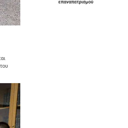
επαναπατρισμού
και
 του