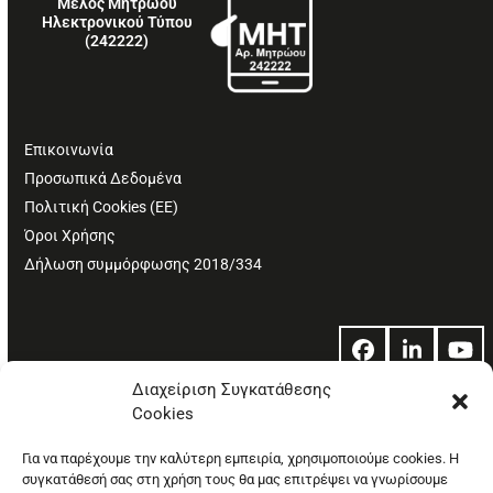
Μέλος Μητρώου
Ηλεκτρονικού Τύπου
(242222)
Επικοινωνία
Προσωπικά Δεδομένα
Πολιτική Cookies (ΕΕ)
Όροι Χρήσης
Δήλωση συμμόρφωσης 2018/334
Facebook
LinkedIn
Yo
Διαχείριση Συγκατάθεσης
Cookies
© Copyright: Ethos Media S.A.
Για να παρέχουμε την καλύτερη εμπειρία, χρησιμοποιούμε cookies. Η
συγκατάθεσή σας στη χρήση τους θα μας επιτρέψει να γνωρίσουμε