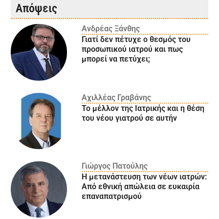
Απόψεις
Ανδρέας Ξάνθης
Γιατί δεν πέτυχε ο θεσμός του
προσωπικού ιατρού και πως
μπορεί να πετύχει;
Αχιλλέας Γραβάνης
Το μέλλον της Ιατρικής και η θέση
του νέου γιατρού σε αυτήν
Γιώργος Πατούλης
Η μετανάστευση των νέων ιατρών:
Aπό εθνική απώλεια σε ευκαιρία
επαναπατρισμού