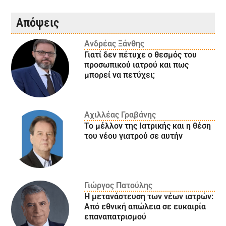
Απόψεις
Ανδρέας Ξάνθης
Γιατί δεν πέτυχε ο θεσμός του
προσωπικού ιατρού και πως
μπορεί να πετύχει;
Αχιλλέας Γραβάνης
Το μέλλον της Ιατρικής και η θέση
του νέου γιατρού σε αυτήν
Γιώργος Πατούλης
Η μετανάστευση των νέων ιατρών:
Aπό εθνική απώλεια σε ευκαιρία
επαναπατρισμού