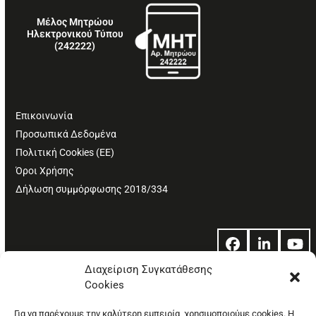
Μέλος Μητρώου
Ηλεκτρονικού Τύπου
(242222)
Επικοινωνία
Προσωπικά Δεδομένα
Πολιτική Cookies (ΕΕ)
Όροι Χρήσης
Δήλωση συμμόρφωσης 2018/334
Facebook
LinkedIn
Yo
Διαχείριση Συγκατάθεσης
Cookies
© Copyright: Ethos Media S.A.
Για να παρέχουμε την καλύτερη εμπειρία, χρησιμοποιούμε cookies. Η