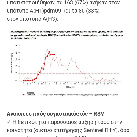
υποτυποποιήθηκαν, τα 163 (67%) ανήκαν στον
υπότυπο Α(Η1)pdm09 και τα 80 (33%)
στον υπότυπο Α(Η3).
Αναπνευστικός συγκυτιακός ιός – RSV
✓ Η θετικότητα παρουσίασε αύξηση τόσο στην
κοινότητα (δίκτυο επιτήρησης Sentinel ΠΦΥ), όσο