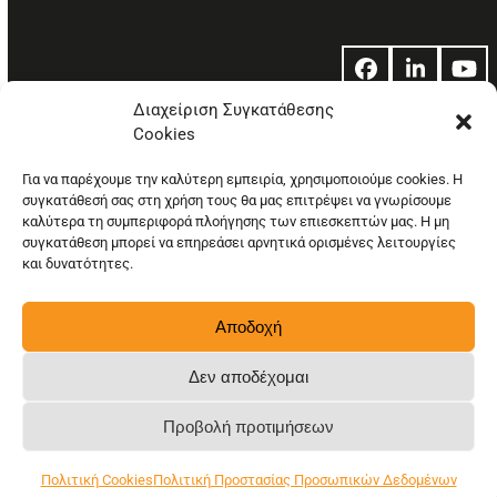
Facebook
LinkedIn
Yo
Διαχείριση Συγκατάθεσης
Cookies
© Copyright: Ethos Media S.A.
Για να παρέχουμε την καλύτερη εμπειρία, χρησιμοποιούμε cookies. Η
συγκατάθεσή σας στη χρήση τους θα μας επιτρέψει να γνωρίσουμε
καλύτερα τη συμπεριφορά πλοήγησης των επιεσκεπτών μας. Η μη
συγκατάθεση μπορεί να επηρεάσει αρνητικά ορισμένες λειτουργίες
και δυνατότητες.
Αποδοχή
Δεν αποδέχομαι
Προβολή προτιμήσεων
Πολιτική Cookies
Πολιτική Προστασίας Προσωπικών Δεδομένων