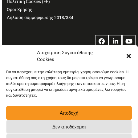
Πολιτική Cookies (ΕΕ)
Όροι Χρήσης
Δήλωση συμμόρφωσης 2018/334
Facebook
LinkedIn
Yo
Διαχείριση Συγκατάθεσης
Cookies
© Copyright: Ethos Media S.A.
Για να παρέχουμε την καλύτερη εμπειρία, χρησιμοποιούμε cookies. Η
συγκατάθεσή σας στη χρήση τους θα μας επιτρέψει να γνωρίσουμε
καλύτερα τη συμπεριφορά πλοήγησης των επιεσκεπτών μας. Η μη
συγκατάθεση μπορεί να επηρεάσει αρνητικά ορισμένες λειτουργίες
και δυνατότητες.
Αποδοχή
Δεν αποδέχομαι