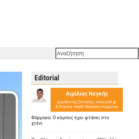
Αναζήτηση
Editorial
Αιμίλιος Νεγκής
Διευθυντής Σύνταξης, virus.com.gr
& Pharma Health Business magazine
Φάρμακα: Ο κόμπος έχει φτάσει στο
χτένι