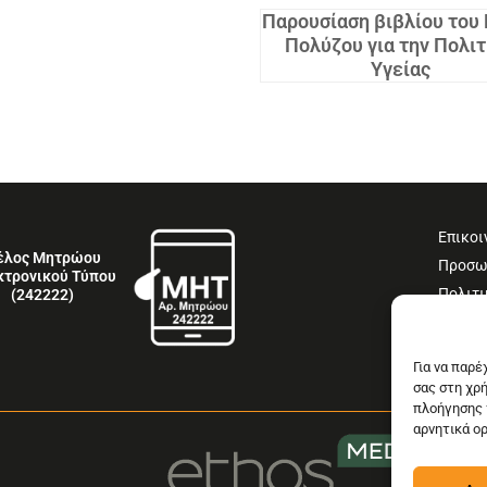
Παρουσίαση βιβλίου του
Πολύζου για την Πολιτ
Υγείας
Επικοι
έλος Μητρώου
Προσω
κτρονικού Τύπου
Πολιτι
(242222)
Όροι 
Δήλωσ
Για να παρ
σας στη χρ
πλοήγησης 
αρνητικά ο