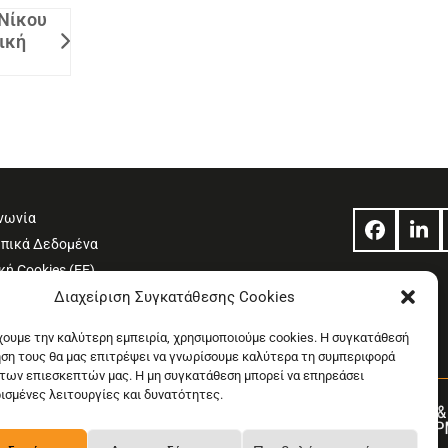
 Νίκου
ική
νωνία
Facebo
Lin
πικά Δεδομένα
κή Cookies (ΕΕ)
Διαχείριση Συγκατάθεσης Cookies
Χρήσης
η συμμόρφωσης 2018/334
έχουμε την καλύτερη εμπειρία, χρησιμοποιούμε cookies. Η συγκατάθεσή
ήση τους θα μας επιτρέψει να γνωρίσουμε καλύτερα τη συμπεριφορά
των επιεσκεπτών μας. Η μη συγκατάθεση μπορεί να επηρεάσει
ρισμένες λειτουργίες και δυνατότητες.