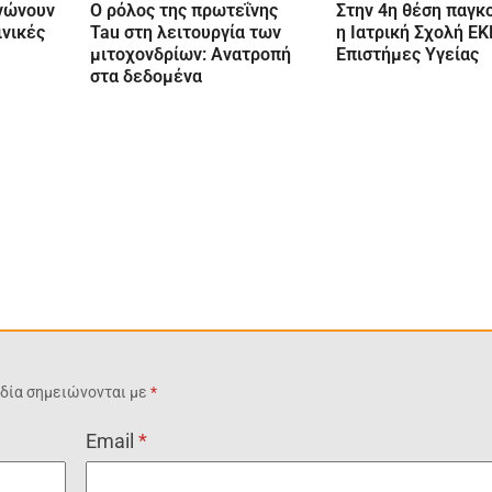
νώνουν
Ο ρόλος της πρωτεΐνης
Στην 4η θέση παγκ
ινικές
Tau στη λειτουργία των
η Ιατρική Σχολή ΕΚ
μιτοχονδρίων: Ανατροπή
Επιστήμες Υγείας
στα δεδομένα
δία σημειώνονται με
*
Email
*