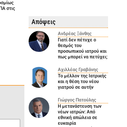
οσμίως
ΠΑ στις
Απόψεις
Ανδρέας Ξάνθης
Γιατί δεν πέτυχε ο
θεσμός του
προσωπικού ιατρού και
πως μπορεί να πετύχει;
Αχιλλέας Γραβάνης
Το μέλλον της Ιατρικής
και η θέση του νέου
γιατρού σε αυτήν
Γιώργος Πατούλης
Η μετανάστευση των
νέων ιατρών: Aπό
εθνική απώλεια σε
ευκαιρία