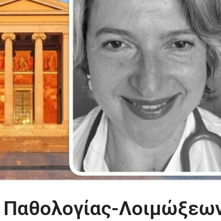
α Παθολογίας-Λοιμώξεων