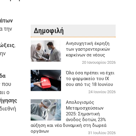
μάτων
α την
Δημοφιλή
Aνησυχητική έκρηξη
ώξεις
,
των γαστρεντερικών
την
καρκίνων σε νέους
20 Ιανουαρίου 2026
Όλα όσα πρέπει να έχει
δα
το φαρμακείο του ΙΧ
ς που
σου από τις 18 Ιουνίου
ιι ο
24 Ιουνίου 2026
ήγησης
Απολογισμός
Μεταμοσχεύσεων
διεθνή
2025: Σημαντική
άνοδος δοτών, 23%
αύξηση και νέα δυναμική στη δωρεά
οργάνων
31 Ιουλίου 2026