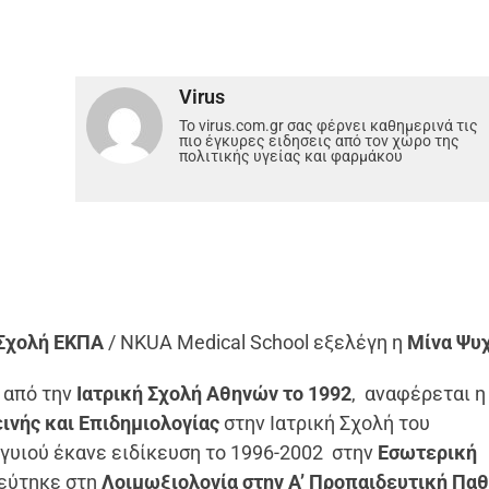
Virus
Το virus.com.gr σας φέρνει καθημερινά τις
πιο έγκυρες ειδησεις από τον χώρο της
πολιτικής υγείας και φαρμάκου
 Σχολή ΕΚΠΑ
/ NKUA Medical School εξελέγη η
Μίνα Ψυχ
 από την
Ιατρική Σχολή Αθηνών το 1992
, αναφέρεται η
εινής και Επιδημιολογίας
στην Ιατρική Σχολή του
ογυιού έκανε ειδίκευση το 1996-2002 στην
Εσωτερική
κεύτηκε στη
Λοιμωξιολογία στην Α’ Προπαιδευτική Πα