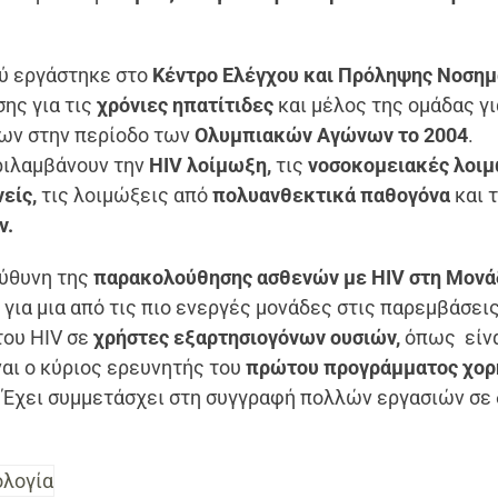
ύ εργάστηκε στο
Κέντρο Ελέγχου και Πρόληψης Νοση
ης για τις
χρόνιες ηπατίτιδες
και μέλος της ομάδας γι
ων στην περίοδο των
Ολυμπιακών Αγώνων το 2004
.
ριλαμβάνουν την
HIV λοίμωξη,
τις
νοσοκομειακές λοιμ
είς,
τις λοιμώξεις από
πολυανθεκτικά παθογόνα
και 
ν.
εύθυνη της
παρακολούθησης ασθενών με HIV στη Μονά
ι για μια από τις πιο ενεργές μονάδες στις παρεμβάσει
του HIV σε
χρήστες εξαρτησιογόνων ουσιών,
όπως είνα
αι ο κύριος ερευνητής του
πρώτου προγράμματος χορ
Έχει συμμετάσχει στη συγγραφή πολλών εργασιών σε 
λογία