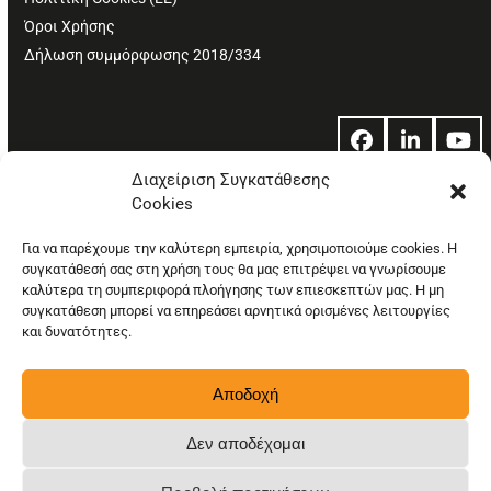
Όροι Χρήσης
Δήλωση συμμόρφωσης 2018/334
Facebook
LinkedIn
Yo
Διαχείριση Συγκατάθεσης
Cookies
© Copyright: Ethos Media S.A.
Για να παρέχουμε την καλύτερη εμπειρία, χρησιμοποιούμε cookies. Η
συγκατάθεσή σας στη χρήση τους θα μας επιτρέψει να γνωρίσουμε
καλύτερα τη συμπεριφορά πλοήγησης των επιεσκεπτών μας. Η μη
συγκατάθεση μπορεί να επηρεάσει αρνητικά ορισμένες λειτουργίες
και δυνατότητες.
Αποδοχή
Δεν αποδέχομαι