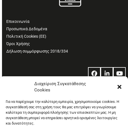
Επικοινωνία
Προσωπικά Δεδομένα
Πολιτική Cookies (ΕΕ)
Όροι Χρήσης
Δήλωση συμμόρφωσης 2018/334
Facebook
LinkedIn
Yo
Διαχείριση Συγκατάθεσης
Cookies
© Copyright: Ethos Media S.A.
Για να παρέχουμε την καλύτερη εμπειρία, χρησιμοποιούμε cookies. Η
συγκατάθεσή σας στη χρήση τους θα μας επιτρέψει να γνωρίσουμε
καλύτερα τη συμπεριφορά πλοήγησης των επιεσκεπτών μας. Η μη
συγκατάθεση μπορεί να επηρεάσει αρνητικά ορισμένες λειτουργίες
και δυνατότητες.