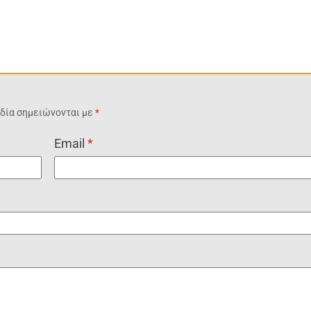
δία σημειώνονται με
*
Email
*