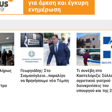
πλήρως
Γεωργιάδης: Στο
Τι συνέβη στο
Σισμανόγλειο…παραλίγο
Καστελόριζο: Σύλ
να θρηνήσουμε νέα Τέμπη
αγροτικού γιατρού
ντρο
διευκρινίσεις του
υπουργού και της 