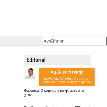
Αναζήτηση
Editorial
Αιμίλιος Νεγκής
Διευθυντής Σύνταξης, virus.com.gr
& Pharma Health Business magazine
Φάρμακα: Ο κόμπος έχει φτάσει στο
χτένι