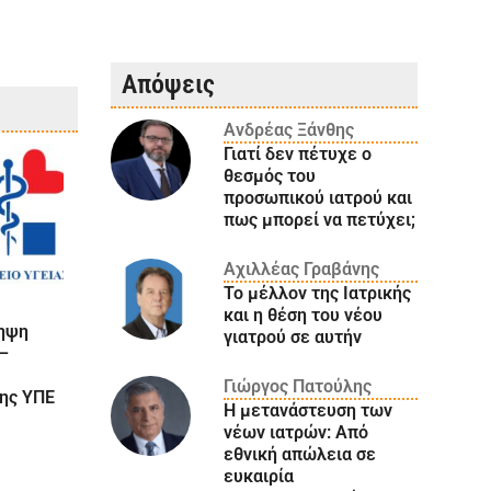
Απόψεις
Ανδρέας Ξάνθης
Γιατί δεν πέτυχε ο
θεσμός του
προσωπικού ιατρού και
πως μπορεί να πετύχει;
Αχιλλέας Γραβάνης
Το μέλλον της Ιατρικής
και η θέση του νέου
ληψη
γιατρού σε αυτήν
 –
Γιώργος Πατούλης
2ης ΥΠΕ
Η μετανάστευση των
νέων ιατρών: Aπό
εθνική απώλεια σε
ευκαιρία