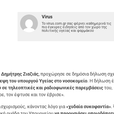
Virus
Το virus.com.gr σας φέρνει καθημερινά τις
πιο έγκυρες ειδησεις από τον χώρο της
πολιτικής υγείας και φαρμάκου
 Δημήτρης Ζιαζιάς,
προχώρησε σε δημόσια δήλωση σχε
εψη του υπουργού Υγείας στο νοσοκομείο
. Η δήλωση 
ύ σε τηλεοπτικές και ραδιοφωνικές παρεμβάσεις
του,
ε, τον έφτυσε και τον έβρισε».
ισχυρισμούς, κάνοντας λόγο για
«χυδαία συκοφαντία»
.
ιακή ομάδα του Υπουργείου
να παρουσιάσει οποιοδήποτ