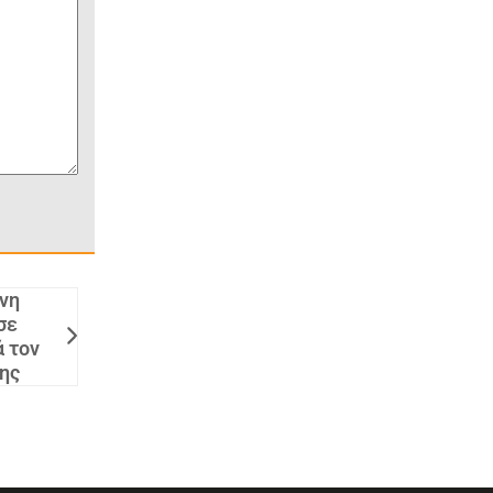
νη
σε
 τον
ης