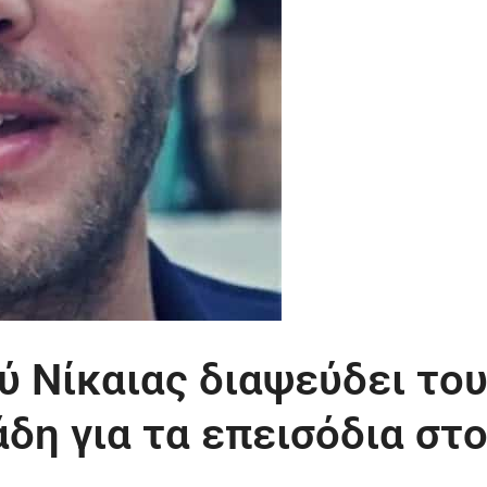
ύ Νίκαιας διαψεύδει το
δη για τα επεισόδια στ