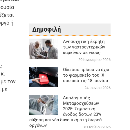
ρουσία
ίζεται
υργό ή
Δημοφιλή
”
Aνησυχητική έκρηξη
των γαστρεντερικών
καρκίνων σε νέους
20 Ιανουαρίου 2026
ς
Όλα όσα πρέπει να έχει
 κ.
το φαρμακείο του ΙΧ
σου από τις 18 Ιουνίου
 με τον
24 Ιουνίου 2026
 με
Απολογισμός
Μεταμοσχεύσεων
2025: Σημαντική
άνοδος δοτών, 23%
αύξηση και νέα δυναμική στη δωρεά
οργάνων
31 Ιουλίου 2026