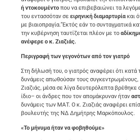
ή ντοκουμέντο
που να επιβεβαιώνει τα λεγόμεν
του εντασσόταν σε
ειρηνική διαμαρτυρία
και ό
με βιαιοπραγία.”Εκτός εάν το συνταγματικά κ
την κυβέρνηση ταυτίζεται πλέον με το
αδίκημα
ανέφερε ο κ. Ζιαζιάς.
Περιγραφή των γεγονότων από τον γιατρό
Στη δήλωσή του, ο γιατρός αναφέρει ότι κατά 
δυνάμεις απωθούσαν τους συγκεντρωμένους,
Ζιαζιάς, μέσα σε λίγα δευτερόλεπτα βρέθηκε 
ίδιο– οι άνδρες που τον απομάκρυναν ήταν
αστ
δυνάμεις των ΜΑΤ. Ο κ. Ζιαζιάς αναφέρει επίσ
βουλευτής της ΝΔ Δημήτρης Μαρκόπουλος.
«Το μήνυμα ήταν να φοβηθούμε»