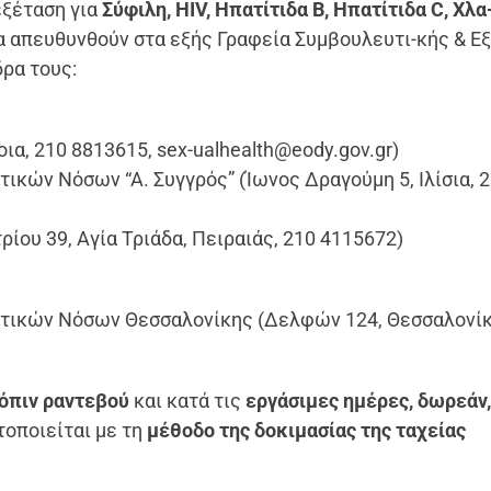
εξέταση για
Σύφιλη, HIV, Ηπατίτιδα B, Ηπατίτιδα C, Χλα
α απευθυνθούν στα εξής Γραφεία Συμβουλευτι-κής & Ε
δρα τους:
ια, 210 8813615, sex-ualhealth@eody.gov.gr)
ικών Νόσων “Α. Συγγρός” (Ίωνος Δραγούμη 5, Ιλίσια, 
ρίου 39, Αγία Τριάδα, Πειραιάς, 210 4115672)
ατικών Νόσων Θεσσαλονίκης (Δελφών 124, Θεσσαλονίκ
όπιν ραντεβού
και κατά τις
εργάσιμες ημέρες, δωρεάν
τοποιείται με τη
μέθοδο της δοκιμασίας της ταχείας