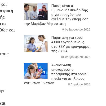
 και
Ποιος είναι ο
Εμμανουήλ Φανδρίδης
ιατρική
ο χειρουργός που
κής
ανέλαβε την επέμβαση
ατα
,
της Μαρέβας Μητσοτάκη
αθώς και
9 Φεβρουαρίου 2026
Παράταση για τους
4.000 εργαζόμενους
στο ΕΣΥ με πρόγραμμα
της ΔΥΠΑ
 τους
13 Φεβρουαρίου 2026
Ανακοίνωση
απαγόρευσης
πρόσβασης στα social
media για ανηλίκους
κάτω των 15 ετών
8 Απριλίου 2026
την
α
και