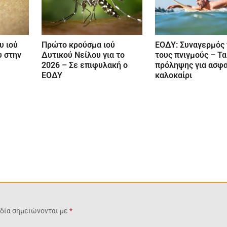
υ ιού
ΕΟΔΥ: Συναγερμός 
Πρώτο κρούσμα ιού
υ στην
τους πνιγμούς – Τ
Δυτικού Νείλου για το
πρόληψης για ασφ
2026 – Σε επιφυλακή ο
καλοκαίρι
ΕΟΔΥ
δία σημειώνονται με
*