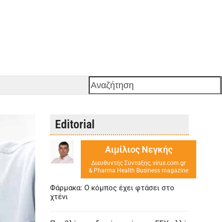
Αναζήτηση
Editorial
Αιμίλιος Νεγκής
Διευθυντής Σύνταξης, virus.com.gr
& Pharma Health Business magazine
Φάρμακα: Ο κόμπος έχει φτάσει στο
χτένι