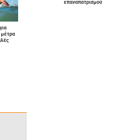
επαναπατρισμού
για
α μέτρα
αλές