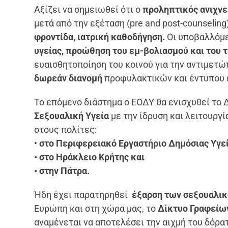
Αξίζει να σημειωθεί ότι ο
προληπτικός ανιχνε
μετά από την εξέταση (pre and post-counselin
φροντίδα, ιατρική καθοδήγηση.
Οι υποβαλλόμε
υγείας, προώθηση του εμ-βολιασμού και του 
ευαισθητοποίηση του κοινού για την αντιμετώ
δωρεάν διανομή
προφυλακτικών και έντυπου 
Το επόμενο διάστημα ο ΕΟΔΥ θα ενισχυθεί το 
Σεξουαλική Υγεία
με την ίδρυση και λειτουργ
στους πολίτες:
•
στο Περιφερειακό Εργαστήριο Δημόσιας Υγε
• στο Ηράκλειο Κρήτης και
• στην Πάτρα.
Ήδη έχει παρατηρηθεί
έξαρση των σεξουαλι
Ευρώπη και στη χώρα μας, το
Δίκτυο Γραφείων
αναμένεται να αποτελέσει την αιχμή του δόρα