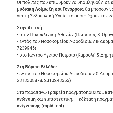
Οι πολίτες που επιθυμούν να υποβληθούν σε 
μυδιακή Λοίμωξη και Γονόρροια
θα μπορούν ν
για τη Σεξουαλική Υγεία, τα οποία έχουν την έ
Στην Αττική:
• στην Πολυκλινική Αθηνών (Πειραιώς 3, Ομόνο
• εντός του Νοσοκομείου Αφροδισίων & Δερματ
7239945)
• στο Κέντρο Υγείας Πειραιά (Καραολή & Δημητ
Στη Βόρεια Ελλάδα:
• εντός του Νοσοκομείου Αφροδισίων & Δερμ
2313308878, 2310243363)
Στα παραπάνω Γραφεία πραγματοποιείται,
κατ
ανώνυμη
και εμπιστευτική. Η εξέταση πραγμα
ανίχνευσης (rapid test).