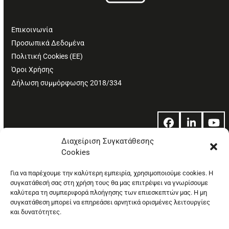
Επικοινωνία
Προσωπικά Δεδομένα
Πολιτική Cookies (ΕΕ)
Όροι Χρήσης
Δήλωση συμμόρφωσης 2018/334
Facebook
LinkedIn
Yo
Διαχείριση Συγκατάθεσης
Cookies
© Copyright: Ethos Media S.A.
Για να παρέχουμε την καλύτερη εμπειρία, χρησιμοποιούμε cookies. Η
συγκατάθεσή σας στη χρήση τους θα μας επιτρέψει να γνωρίσουμε
καλύτερα τη συμπεριφορά πλοήγησης των επιεσκεπτών μας. Η μη
συγκατάθεση μπορεί να επηρεάσει αρνητικά ορισμένες λειτουργίες
και δυνατότητες.