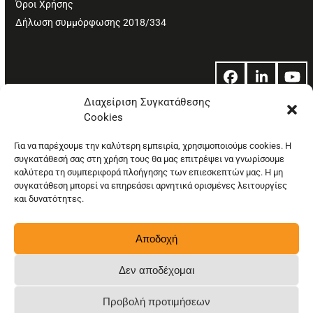
Όροι Χρήσης
Δήλωση συμμόρφωσης 2018/334
Facebook
LinkedIn
Yo
Διαχείριση Συγκατάθεσης
Cookies
© Copyright: Ethos Media S.A.
Για να παρέχουμε την καλύτερη εμπειρία, χρησιμοποιούμε cookies. Η
συγκατάθεσή σας στη χρήση τους θα μας επιτρέψει να γνωρίσουμε
καλύτερα τη συμπεριφορά πλοήγησης των επιεσκεπτών μας. Η μη
συγκατάθεση μπορεί να επηρεάσει αρνητικά ορισμένες λειτουργίες
και δυνατότητες.
Αποδοχή
Δεν αποδέχομαι
Προβολή προτιμήσεων