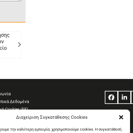
ησης
ων
είο
νωνία
Facebo
Lin
πικά Δεδομένα
κή Cookies (ΕΕ)
Χρήσης
Διαχείριση Συγκατάθεσης Cookies
η συμμόρφωσης 2018/334
έχουμε την καλύτερη εμπειρία, χρησιμοποιούμε cookies. Η συγκατάθεσή