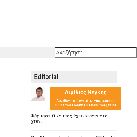
Αναζήτηση
Editorial
Αιμίλιος Νεγκής
Διευθυντής Σύνταξης, virus.com.gr
& Pharma Health Business magazine
Φάρμακα: Ο κόμπος έχει φτάσει στο
χτένι