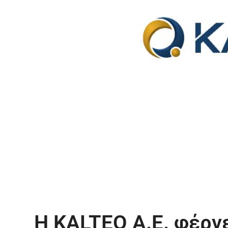
Η KALTEQ Α.Ε. φέρν