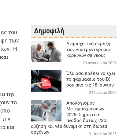
Δημοφιλή
ίες του
ηψη των
Aνησυχητική έκρηξη
είων. Η
των γαστρεντερικών
καρκίνων σε νέους
 και
20 Ιανουαρίου 2026
Όλα όσα πρέπει να έχει
το φαρμακείο του ΙΧ
σου από τις 18 Ιουνίου
24 Ιουνίου 2026
ια την
χουν το
Απολογισμός
Μεταμοσχεύσεων
ρόπο
2025: Σημαντική
 την
άνοδος δοτών, 23%
αύξηση και νέα δυναμική στη δωρεά
τα και
οργάνων
31 Ιουλίου 2026