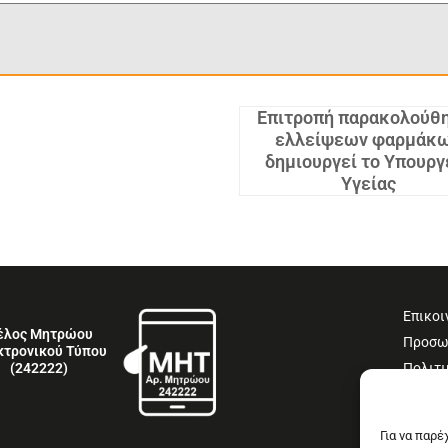
Επιτροπή παρακολούθ
ελλείψεων φαρμάκ
δημιουργεί το Υπουργ
Υγείας
Επικοι
έλος Μητρώου
Προσω
κτρονικού Τύπου
Πολιτι
(242222)
Όροι 
Δήλωσ
Για να παρ