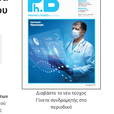
ου
Διαβάστε το νέο τεύχος
άτων
Γίνετε συνδρομητής στο
κού
περιοδικό
ς