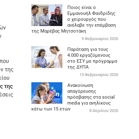
Ποιος είναι ο
Εμμανουήλ Φανδρίδης
ο χειρουργός που
ανέλαβε την επέμβαση
κών
της Μαρέβας Μητσοτάκη
ν
9 Φεβρουαρίου 2026
Παράταση για τους
4.000 εργαζόμενους
που
στο ΕΣΥ με πρόγραμμα
της ΔΥΠΑ
ν της
13 Φεβρουαρίου 2026
είου
Ανακοίνωση
ς της
απαγόρευσης
έσεις
πρόσβασης στα social
media για ανηλίκους
κάτω των 15 ετών
8 Απριλίου 2026