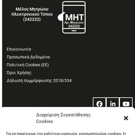
Μέλος Μητρώου
Ηλεκτρονικού Τύπου
(242222)
Επικοινωνία
Προσωπικά Δεδομένα
Πολιτική Cookies (ΕΕ)
Όροι Χρήσης
Δήλωση συμμόρφωσης 2018/334
Facebook
LinkedIn
Yo
Διαχείριση Συγκατάθεσης
Cookies
© Copyright: Ethos Media S.A.
Για να παρέχουμε την καλύτερη εμπειρία, χρησιμοποιούμε cookies. Η