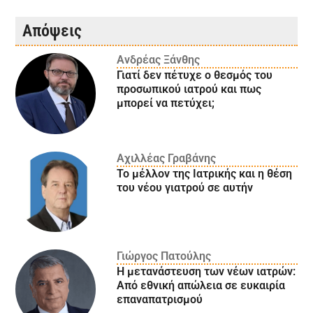
Απόψεις
Ανδρέας Ξάνθης
Γιατί δεν πέτυχε ο θεσμός του
προσωπικού ιατρού και πως
μπορεί να πετύχει;
Αχιλλέας Γραβάνης
Το μέλλον της Ιατρικής και η θέση
του νέου γιατρού σε αυτήν
Γιώργος Πατούλης
Η μετανάστευση των νέων ιατρών:
Aπό εθνική απώλεια σε ευκαιρία
επαναπατρισμού