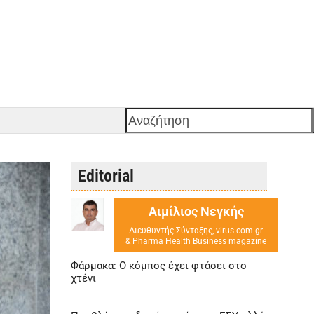
Αναζήτηση
Editorial
Αιμίλιος Νεγκής
Διευθυντής Σύνταξης, virus.com.gr
& Pharma Health Business magazine
Φάρμακα: Ο κόμπος έχει φτάσει στο
χτένι