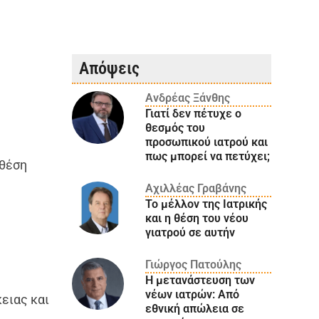
Απόψεις
Ανδρέας Ξάνθης
Γιατί δεν πέτυχε ο
θεσμός του
προσωπικού ιατρού και
πως μπορεί να πετύχει;
 θέση
Αχιλλέας Γραβάνης
.
Το μέλλον της Ιατρικής
και η θέση του νέου
γιατρού σε αυτήν
Γιώργος Πατούλης
Η μετανάστευση των
νέων ιατρών: Aπό
ειας και
εθνική απώλεια σε