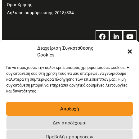
Όροι Χρήσης
Δήλωση συμμόρφωσης 2018/334
Facebook
LinkedIn
Yo
Διαχείριση Συγκατάθεσης
Cookies
© Copyright: Ethos Media S.A.
Για να παρέχουμε την καλύτερη εμπειρία, χρησιμοποιούμε cookies. Η
συγκατάθεσή σας στη χρήση τους θα μας επιτρέψει να γνωρίσουμε
καλύτερα τη συμπεριφορά πλοήγησης των επιεσκεπτών μας. Η μη
συγκατάθεση μπορεί να επηρεάσει αρνητικά ορισμένες λειτουργίες
και δυνατότητες.
Αποδοχή
Δεν αποδέχομαι
Προβολή προτιμήσεων