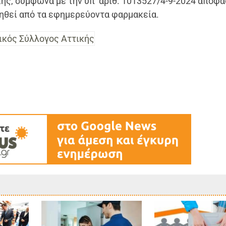
κής, σύμφωνα με την υπ’ αριθ. 1013527/4-9-2024 απόφα
ηθεί από τα εφημερεύοντα φαρμακεία.
κός Σύλλογος Αττικής