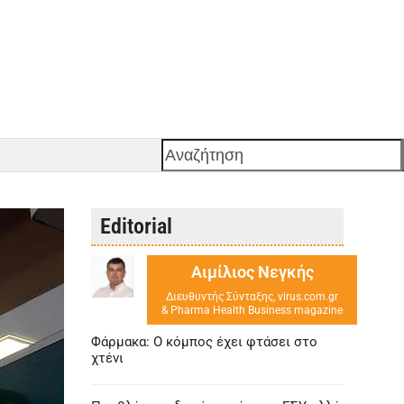
Αναζήτηση
Editorial
Αιμίλιος Νεγκής
Διευθυντής Σύνταξης, virus.com.gr
& Pharma Health Business magazine
Φάρμακα: Ο κόμπος έχει φτάσει στο
χτένι