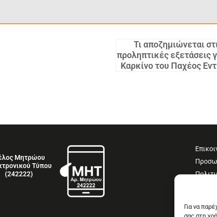
Τι αποζημιώνεται στ
προληπτικές εξετάσεις γ
Καρκίνο του Παχέος Εν
Επικοι
έλος Μητρώου
Προσω
κτρονικού Τύπου
Πολιτι
(242222)
Όροι 
Δήλωσ
Για να παρ
σας στη χρ