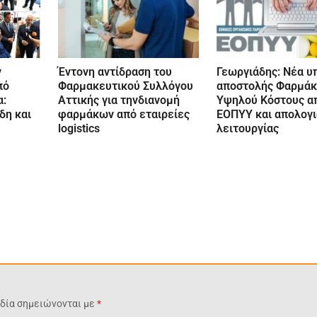
ν
Έντονη αντίδραση του
Γεωργιάδης: Νέα υ
πό
Φαρμακευτικού Συλλόγου
αποστολής Φαρμά
α:
Αττικής για τηνδιανομή
Υψηλού Κόστους α
δη και
φαρμάκων από εταιρείες
ΕΟΠΥΥ και απολογ
logistics
λειτουργίας
δία σημειώνονται με
*