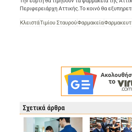
Την εορτή θα τιμήσουν τα φαρμακεία της Αττι
Περιφερειάρχη Αττικής.Το κοινό θα εξυπηρετ
Κλειστά
Τιμίου Σταυρού
Φαρμακεία
Φαρμακευτι
Σχετικά άρθρα