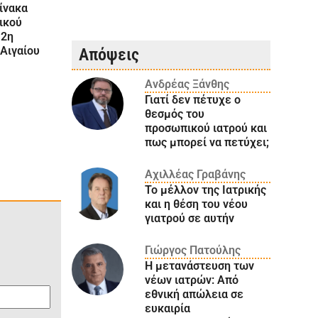
ίνακα
ικού
 2η
 Αιγαίου
Απόψεις
Ανδρέας Ξάνθης
Γιατί δεν πέτυχε ο
θεσμός του
προσωπικού ιατρού και
πως μπορεί να πετύχει;
Αχιλλέας Γραβάνης
Το μέλλον της Ιατρικής
και η θέση του νέου
γιατρού σε αυτήν
Γιώργος Πατούλης
Η μετανάστευση των
νέων ιατρών: Aπό
εθνική απώλεια σε
ευκαιρία