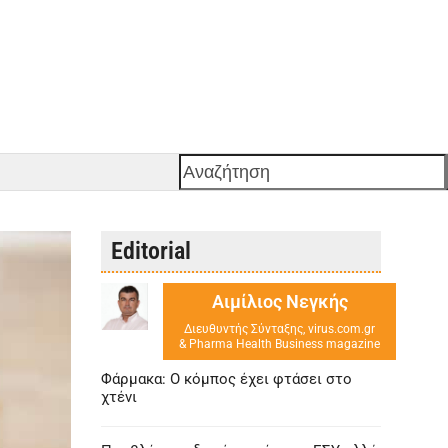
Αναζήτηση
Editorial
Αιμίλιος Νεγκής
Διευθυντής Σύνταξης, virus.com.gr
& Pharma Health Business magazine
Φάρμακα: Ο κόμπος έχει φτάσει στο
χτένι