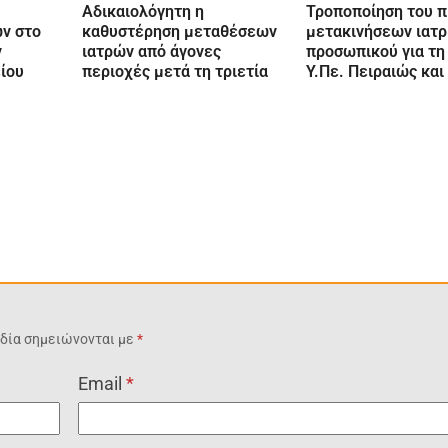
Αδικαιολόγητη η
Τροποποίηση του π
ών στο
καθυστέρηση μεταθέσεων
μετακινήσεων ιατρ
ν
ιατρών από άγονες
προσωπικού για τη
ίου
περιοχές μετά τη τριετία
Υ.Πε. Πειραιώς και
δία σημειώνονται με
*
Email
*