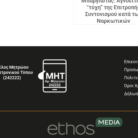
Μπαργιώτας: Αγνοείτα
“τύχη” της Επιτροπή
Συντονισμού κατά τ
Ναρκωτικών
Επικοι
έλος Μητρώου
Προσω
κτρονικού Τύπου
Πολιτι
(242222)
Όροι 
Δήλωσ