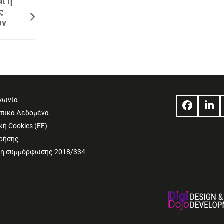
ι η
ς
ων
νωνία
Facebo
Lin
πικά Δεδομένα
κή Cookies (ΕΕ)
Χρήσης
η συμμόρφωσης 2018/334