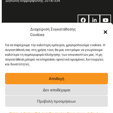
Δήλωση συμμόρφωσης 2018/334
Facebook
LinkedIn
Yo
Διαχείριση Συγκατάθεσης
Cookies
© Copyright: Ethos Media S.A.
Για να παρέχουμε την καλύτερη εμπειρία, χρησιμοποιούμε cookies. Η
συγκατάθεσή σας στη χρήση τους θα μας επιτρέψει να γνωρίσουμε
καλύτερα τη συμπεριφορά πλοήγησης των επιεσκεπτών μας. Η μη
συγκατάθεση μπορεί να επηρεάσει αρνητικά ορισμένες λειτουργίες
και δυνατότητες.
Αποδοχή
Δεν αποδέχομαι
Προβολή προτιμήσεων