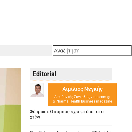
Αναζήτηση
Editorial
Αιμίλιος Νεγκής
Διευθυντής Σύνταξης, virus.com.gr
& Pharma Health Business magazine
Φάρμακα: Ο κόμπος έχει φτάσει στο
χτένι