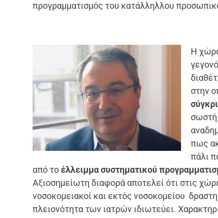
προγραμματισμός του κατάλληλλου προσωπικ
Η χώρα
γεγονό
διαθέτ
στην ο
σύγκρι
σωστή 
αναδημ
πως ακ
πάλι π
από το
έλλειμμα συστηματικού προγραμματι
Αξιοσημείωτη διαφορά αποτελεί ότι στις χώρε
νοσοκομειακοί και εκτός νοσοκομείου δραστηρ
πλειονότητα των ιατρών ιδιωτεύει. Χαρακτηρ