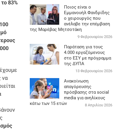
ι το 83%
Ποιος είναι ο
Εμμανουήλ Φανδρίδης
ο χειρουργός που
 100
ανέλαβε την επέμβαση
της Μαρέβας Μητσοτάκη
θμό
9 Φεβρουαρίου 2026
τερους
Παράταση για τους
1000
4.000 εργαζόμενους
στο ΕΣΥ με πρόγραμμα
της ΔΥΠΑ
 έχουμε
13 Φεβρουαρίου 2026
ς να
Ανακοίνωση
ιείται
απαγόρευσης
πρόσβασης στα social
α
media για ανηλίκους
κάτω των 15 ετών
8 Απριλίου 2026
βάνουν
ες
ισμός