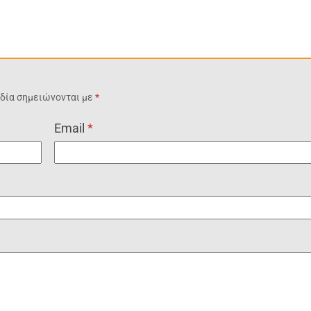
δία σημειώνονται με
*
Email
*