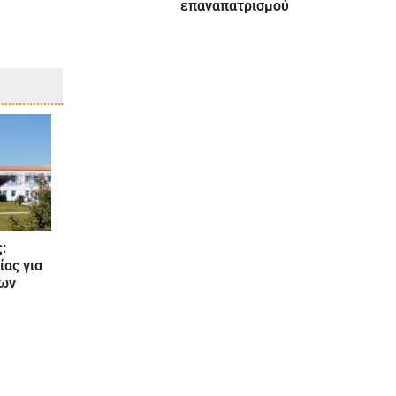
επαναπατρισμού
:
ας για
εων