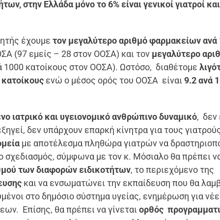
ήτων, στην Ελλάδα μόνο το 6% είναι γενικοί γιατροί κα
γητής έχουμε
τον μεγαλύτερο αριθμό φαρμακείων
ανά
Α (97 εμείς – 28 στον ΟΟΣΑ) και τον
μεγαλύτερο αρι
ανά 1000 κατοίκους στον ΟΟΣΑ). Ωστόσο, διαθέτομε
λιγό
ς κατοίκους
ενώ ο μέσος ορός του ΟΟΣΑ είναι
9.2 ανά 
νο ιατρικό και υγειονομικό ανθρώπινο δυναμικό
, δεν
ξηγεί, δεν υπάρχουν επαρκή κίνητρα για τους γιατρού
ομεία
με αποτέλεσμα πληθώρα γιατρών να δραστηριοπο
ο σχεδιασμός, σύμφωνα με τον κ. Μόσιαλο θα πρέπει ν
θμού των διαφορών ειδικοτήτων
, το περιεχόμενο της
ευσης
και να ενσωματώνει την εκπαίδευση που θα λαμ
υμένοι στο δημόσιο σύστημα υγείας, ενημέρωση για νέ
ων. Επίσης, θα πρέπει να γίνεται
ορθός προγραμματ