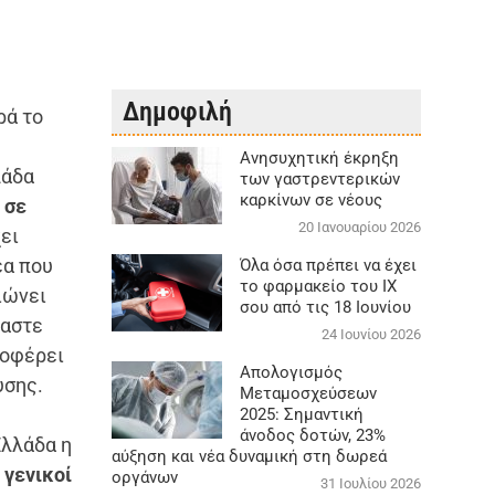
Δημοφιλή
ρά το
Aνησυχητική έκρηξη
λάδα
των γαστρεντερικών
καρκίνων σε νέους
 σε
20 Ιανουαρίου 2026
ει
έα που
Όλα όσα πρέπει να έχει
το φαρμακείο του ΙΧ
ιώνει
σου από τις 18 Ιουνίου
μαστε
24 Ιουνίου 2026
ποφέρει
Απολογισμός
υσης.
Μεταμοσχεύσεων
2025: Σημαντική
άνοδος δοτών, 23%
Ελλάδα η
αύξηση και νέα δυναμική στη δωρεά
 γενικοί
οργάνων
31 Ιουλίου 2026