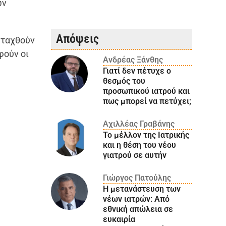
ων
Απόψεις
νταχθούν
φούν οι
Ανδρέας Ξάνθης
Γιατί δεν πέτυχε ο
θεσμός του
προσωπικού ιατρού και
πως μπορεί να πετύχει;
Αχιλλέας Γραβάνης
Το μέλλον της Ιατρικής
και η θέση του νέου
γιατρού σε αυτήν
Γιώργος Πατούλης
Η μετανάστευση των
νέων ιατρών: Aπό
εθνική απώλεια σε
ευκαιρία