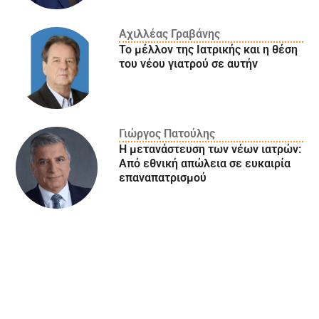
Αχιλλέας Γραβάνης
Το μέλλον της Ιατρικής και η θέση
του νέου γιατρού σε αυτήν
Γιώργος Πατούλης
Η μετανάστευση των νέων ιατρών:
Aπό εθνική απώλεια σε ευκαιρία
επαναπατρισμού