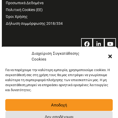
Προσωπικά Δεδομένα
Πολιτική Cookies (ΕΕ)
Όροι Χρήσης
Δήλωση συμμόρφωσης 2018/334
Facebook
LinkedIn
Yo
Διαχείριση Συγκατάθεσης
Cookies
© Copyright: Ethos Media S.A.
Για να παρέχουμε την καλύτερη εμπειρία, χρησιμοποιούμε cookies. Η
συγκατάθεσή σας στη χρήση τους θα μας επιτρέψει να γνωρίσουμε
καλύτερα τη συμπεριφορά πλοήγησης των επιεσκεπτών μας. Η μη
συγκατάθεση μπορεί να επηρεάσει αρνητικά ορισμένες λειτουργίες
και δυνατότητες.
Αποδοχή
Δεν αποδέχομαι