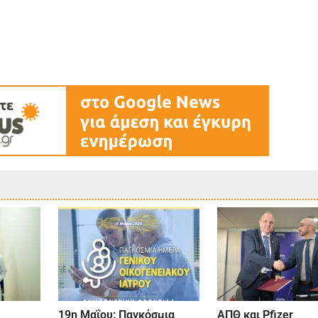
19η Μαΐου: Παγκόσμια
ΑΠΘ και Pfizer