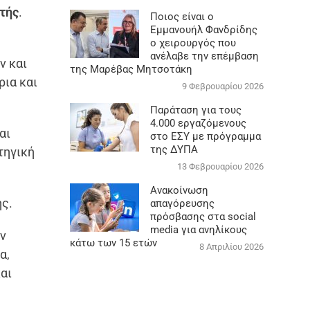
τής
.
Ποιος είναι ο
Εμμανουήλ Φανδρίδης
ο χειρουργός που
ανέλαβε την επέμβαση
ν και
της Μαρέβας Μητσοτάκη
ρια και
9 Φεβρουαρίου 2026
Παράταση για τους
4.000 εργαζόμενους
αι
στο ΕΣΥ με πρόγραμμα
της ΔΥΠΑ
τηγική
13 Φεβρουαρίου 2026
Ανακοίνωση
ής.
απαγόρευσης
πρόσβασης στα social
media για ανηλίκους
ών
κάτω των 15 ετών
8 Απριλίου 2026
α,
αι