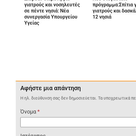
γιατρούς και νοσηλευτές
πρόγραμμα:Σπίτια γ
σε πέντε νησιά: Νέα
γιατρούς και δασκά
συνεργασία Υπουργείου
12 νησιά
Υγείας
Αφήστε μια απάντηση
Η ηλ. διεύθυνση σας δεν δημοσιεύεται.
Τα υποχρεωτικά πε
Όνομα
*
Ιστότοπος