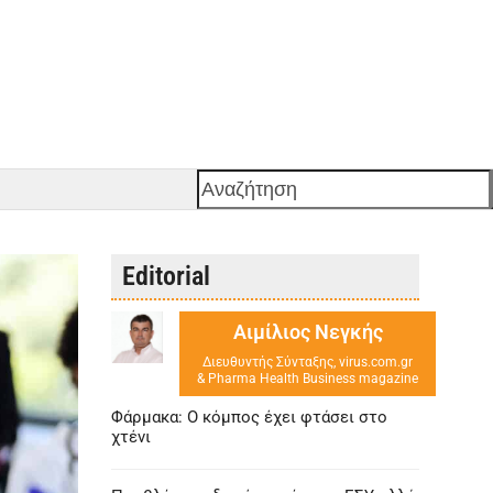
Αναζήτηση
Editorial
Αιμίλιος Νεγκής
Διευθυντής Σύνταξης, virus.com.gr
& Pharma Health Business magazine
Φάρμακα: Ο κόμπος έχει φτάσει στο
χτένι