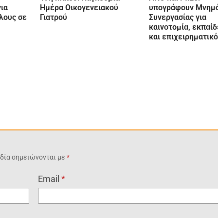
ια
Ημέρα Οικογενειακού
υπογράφουν Μνημό
λους σε
Γιατρού
Συνεργασίας για
καινοτομία, εκπαί
και επιχειρηματικ
δία σημειώνονται με
*
Email
*