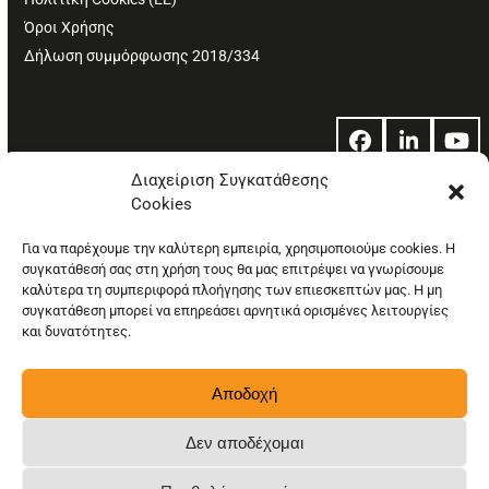
Όροι Χρήσης
Δήλωση συμμόρφωσης 2018/334
Facebook
LinkedIn
Yo
Διαχείριση Συγκατάθεσης
Cookies
© Copyright: Ethos Media S.A.
Για να παρέχουμε την καλύτερη εμπειρία, χρησιμοποιούμε cookies. Η
συγκατάθεσή σας στη χρήση τους θα μας επιτρέψει να γνωρίσουμε
καλύτερα τη συμπεριφορά πλοήγησης των επιεσκεπτών μας. Η μη
συγκατάθεση μπορεί να επηρεάσει αρνητικά ορισμένες λειτουργίες
και δυνατότητες.
Αποδοχή
Δεν αποδέχομαι