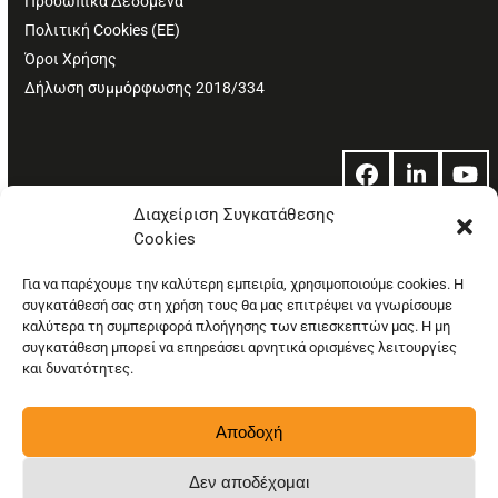
Προσωπικά Δεδομένα
Πολιτική Cookies (ΕΕ)
Όροι Χρήσης
Δήλωση συμμόρφωσης 2018/334
Facebook
LinkedIn
Yo
Διαχείριση Συγκατάθεσης
Cookies
© Copyright: Ethos Media S.A.
Για να παρέχουμε την καλύτερη εμπειρία, χρησιμοποιούμε cookies. Η
συγκατάθεσή σας στη χρήση τους θα μας επιτρέψει να γνωρίσουμε
καλύτερα τη συμπεριφορά πλοήγησης των επιεσκεπτών μας. Η μη
συγκατάθεση μπορεί να επηρεάσει αρνητικά ορισμένες λειτουργίες
και δυνατότητες.
Αποδοχή
Δεν αποδέχομαι