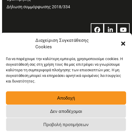
Δήλωση συμμόρφωσης 2018/334
Facebook
LinkedIn
Yo
Διαχείριση Συγκατάθεσης
Cookies
© Copyright: Ethos Media S.A.
Για να παρέχουμε την καλύτερη εμπειρία, χρησιμοποιούμε cookies. Η
συγκατάθεσή σας στη χρήση τους θα μας επιτρέψει να γνωρίσουμε
καλύτερα τη συμπεριφορά πλοήγησης των επιεσκεπτών μας. Η μη
συγκατάθεση μπορεί να επηρεάσει αρνητικά ορισμένες λειτουργίες
και δυνατότητες.
Αποδοχή
Δεν αποδέχομαι
Προβολή προτιμήσεων