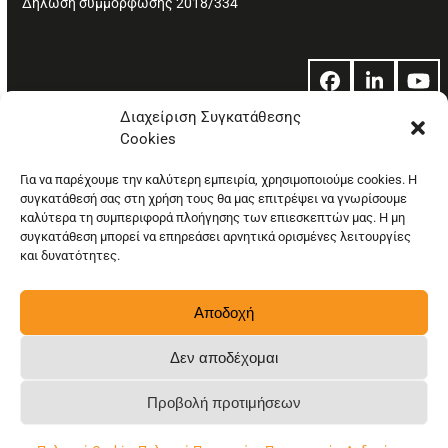
Δήλωση συμμόρφωσης 2018/334
Facebook
LinkedIn
Yo
Διαχείριση Συγκατάθεσης
Cookies
© Copyright: Ethos Media S.A.
Για να παρέχουμε την καλύτερη εμπειρία, χρησιμοποιούμε cookies. Η
συγκατάθεσή σας στη χρήση τους θα μας επιτρέψει να γνωρίσουμε
καλύτερα τη συμπεριφορά πλοήγησης των επιεσκεπτών μας. Η μη
συγκατάθεση μπορεί να επηρεάσει αρνητικά ορισμένες λειτουργίες
και δυνατότητες.
Αποδοχή
Δεν αποδέχομαι
Προβολή προτιμήσεων