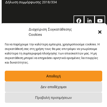
Δήλωση συμμόρφωσης 2018/334
Facebook
LinkedIn
Yo
Διαχείριση Συγκατάθεσης
Cookies
© Copyright: Ethos Media S.A.
Για να παρέχουμε την καλύτερη εμπειρία, χρησιμοποιούμε cookies. Η
συγκατάθεσή σας στη χρήση τους θα μας επιτρέψει να γνωρίσουμε
καλύτερα τη συμπεριφορά πλοήγησης των επιεσκεπτών μας. Η μη
συγκατάθεση μπορεί να επηρεάσει αρνητικά ορισμένες λειτουργίες
και δυνατότητες.
Αποδοχή
Δεν αποδέχομαι
Προβολή προτιμήσεων