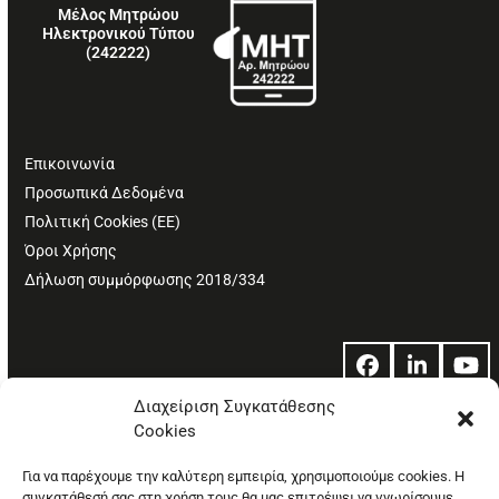
Μέλος Μητρώου
Ηλεκτρονικού Τύπου
(242222)
Επικοινωνία
Προσωπικά Δεδομένα
Πολιτική Cookies (ΕΕ)
Όροι Χρήσης
Δήλωση συμμόρφωσης 2018/334
Facebook
LinkedIn
Yo
Διαχείριση Συγκατάθεσης
Cookies
© Copyright: Ethos Media S.A.
Για να παρέχουμε την καλύτερη εμπειρία, χρησιμοποιούμε cookies. Η
συγκατάθεσή σας στη χρήση τους θα μας επιτρέψει να γνωρίσουμε