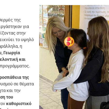
θερμές της
εργάστηκαν για
ίζοντας στην
ικνύει το υψηλό
ράλληλα, η
, Γεωργία
ελοντική και
 προγράμματος.
ροσπάθεια της
θυσμού σε θέματα
τα και την
ιση του
τον
καθοριστικό