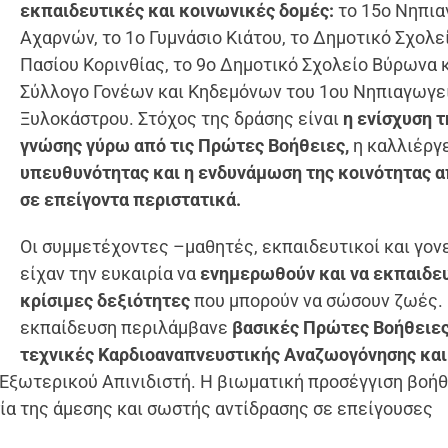
εκπαιδευτικές και κοινωνικές δομές:
το 15ο Νηπια
Αχαρνών, το 1ο Γυμνάσιο Κιάτου, το Δημοτικό Σχολε
Πασίου Κορινθίας, το 9ο Δημοτικό Σχολείο Βύρωνα κ
Σύλλογο Γονέων και Κηδεμόνων του 1ου Νηπιαγωγε
Ξυλοκάστρου. Στόχος της δράσης είναι
η ενίσχυση τ
γνώσης γύρω από τις Πρώτες Βοήθειες,
η καλλιέργ
υπευθυνότητας και η ενδυνάμωση της κοινότητας α
σε επείγοντα περιστατικά.
Οι συμμετέχοντες –μαθητές, εκπαιδευτικοί και γον
είχαν την ευκαιρία να
ενημερωθούν και να εκπαιδε
κρίσιμες δεξιότητες
που μπορούν να σώσουν ζωές.
εκπαίδευση περιλάμβανε
βασικές Πρώτες Βοήθειες
τεχνικές Καρδιοαναπνευστικής Αναζωογόνησης και
Εξωτερικού Απινιδιστή. Η βιωματική προσέγγιση βοή
ία της άμεσης και σωστής αντίδρασης σε επείγουσες