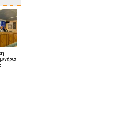
τη
μινάριο
ς