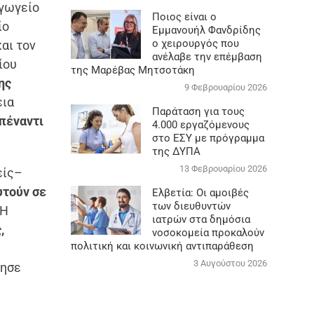
γωγείο
Ποιος είναι ο
ίο
Εμμανουήλ Φανδρίδης
ο χειρουργός που
αι τον
ανέλαβε την επέμβαση
ίου
της Μαρέβας Μητσοτάκη
ης
9 Φεβρουαρίου 2026
εια
Παράταση για τους
πέναντι
4.000 εργαζόμενους
στο ΕΣΥ με πρόγραμμα
της ΔΥΠΑ
13 Φεβρουαρίου 2026
είς–
υτούν σε
Ελβετία: Οι αμοιβές
των διευθυντών
 Η
ιατρών στα δημόσια
,
νοσοκομεία προκαλούν
πολιτική και κοινωνική αντιπαράθεση
3 Αυγούστου 2026
θησε