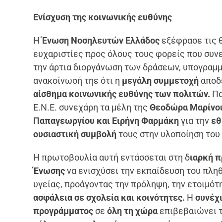
Ενίσχυση της κοινωνικής ευθύνης
Η
Ένωση Νοσηλευτών Ελλάδος
εξέφρασε τις 
ευχαριστίες προς όλους τους φορείς που συν
την άρτια διοργάνωση των δράσεων, υπογραμμ
ανακοίνωσή τηε ότι η
μεγάλη συμμετοχή
αποδε
αίσθημα κοινωνικής ευθύνης των πολιτών.
Πα
Ε.Ν.Ε. συνεχάρη τα μέλη της
Θεοδώρα Μαρίνου
Παπαγεωργίου και Ειρήνη Φαρμάκη
για την
εθ
ουσιαστική συμβολή
τους στην υλοποίηση του
Η πρωτοβουλία αυτή εντάσσεται στη δ
ιαρκή π
Ένωσης
να ενισχύσει την εκπαίδευση του πλη
υγείας, προάγοντας την πρόληψη, την ετοιμότη
ασφάλεια σε σχολεία και κοινότητες.
Η
συνέχ
προγράμματος
σε
όλη τη χώρα
επιβεβαιώνει 