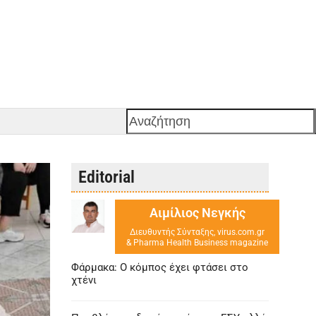
Αναζήτηση
Editorial
Αιμίλιος Νεγκής
Διευθυντής Σύνταξης, virus.com.gr
& Pharma Health Business magazine
Φάρμακα: Ο κόμπος έχει φτάσει στο
χτένι