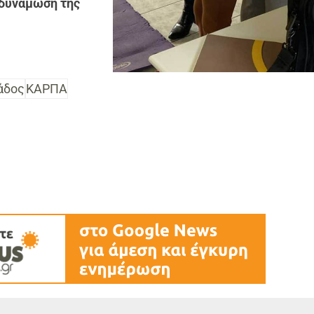
νδυνάμωση της
άδος
ΚΑΡΠΑ