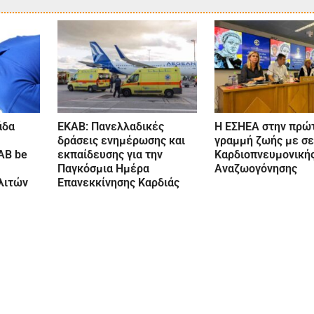
άδα
ΕΚΑΒ: Πανελλαδικές
Η ΕΣΗΕΑ στην πρώ
δράσεις ενημέρωσης και
γραμμή ζωής με σε
ΑΒ be
εκπαίδευσης για την
Καρδιοπνευμονική
Παγκόσμια Ημέρα
Αναζωογόνησης
λιτών
Επανεκκίνησης Καρδιάς