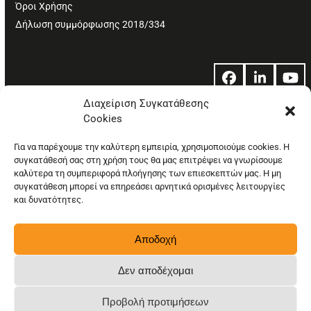
Όροι Χρήσης
Δήλωση συμμόρφωσης 2018/334
Facebook
LinkedIn
Yo
Διαχείριση Συγκατάθεσης
Cookies
© Copyright: Ethos Media S.A.
Για να παρέχουμε την καλύτερη εμπειρία, χρησιμοποιούμε cookies. Η
συγκατάθεσή σας στη χρήση τους θα μας επιτρέψει να γνωρίσουμε
καλύτερα τη συμπεριφορά πλοήγησης των επιεσκεπτών μας. Η μη
συγκατάθεση μπορεί να επηρεάσει αρνητικά ορισμένες λειτουργίες
και δυνατότητες.
Αποδοχή
Δεν αποδέχομαι
Προβολή προτιμήσεων